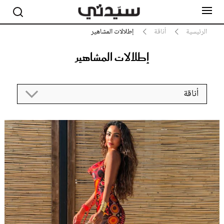
الرئيسية
أناقة
إطلالات المشاهير
إطلالات المشاهير
مشاهير
أناقة
أناقة
جمال
صحة ورشاقة
سيدتي وطفلك
لايف ستايل
بلس+
فيديو
مطبخ سيدتي
مقالات الرأي
ستايل
تقارير