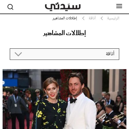
الرئيسية
أناقة
إطلالات المشاهير
إطلالات المشاهير
مشاهير
أناقة
أناقة
جمال
صحة ورشاقة
سيدتي وطفلك
لايف ستايل
بلس+
فيديو
مطبخ سيدتي
مقالات الرأي
ستايل
تقارير