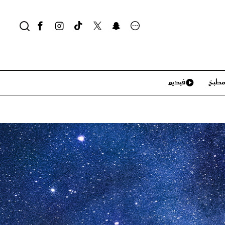
طبخ
فيديو
لايف ستايل
سياحة وسفر
منزل وديكور
تكنولوجيا