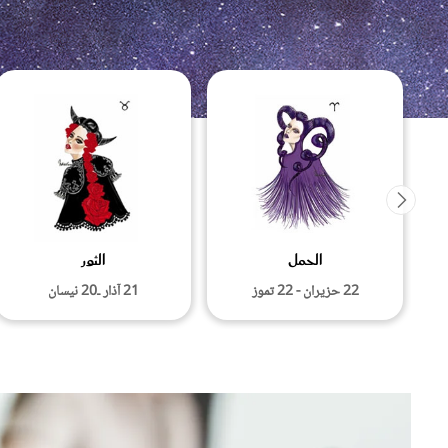
قصص ملهمة
مق
شباب وبنات
ست
علاقات زوجية
تق
عر
الحمل
الثور
22 حزيران - 22 تموز
21 آذار ـ20 نيسان