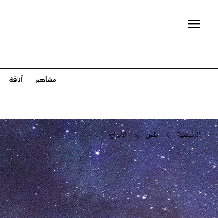
مشاهير
أناقة
مشاهير
أناقة
جمال
مشاهير العالم
أزياء
عناية بال
الرئيسية
بلس
الأبراج
مشاهير العرب
عبايات وأزياء محجبات
شعر وتس
عائلات ملكية
مجوهرات وساعات
مكياج 
سينما وتلفزيون
إطلالات المشاهير
بلس+
أخبار
تفسير أحلام
في
الأبراج
ثقافة وفنون
مط