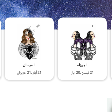
الات الرأي
تطبيقات سيدتي
ايل
دليل السفر
ارير
آخر الأخبار
وس سيدتي
مجلة سيد
غلاف رف
الجوزاء
السرطان
21 نيسان ـ20 أيار
21 أيار ـ21 حزيران