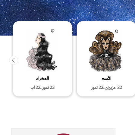
تي
مي
الأسد
العذراء
22 حزيران ـ22 تموز
23 تموز ـ22 آب