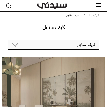
الرئيسية
لايف ستايل
لايف ستايل
مشاهير
أناقة
لايف ستايل
جمال
صحة ورشاقة
سيدتي وطفلك
لايف ستايل
بلس+
فيديو
مطبخ سيدتي
مقالات الرأي
ستايل
تقارير