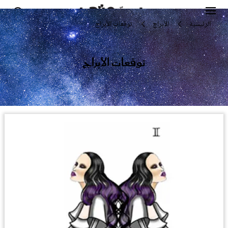
الرئيسية
الأبراج
توقعات الأبراج
توقعات الأبراج
مشاهير
أناقة
جمال
صحة ورشاقة
سيدتي وطفلك
لايف ستايل
بلس+
فيديو
مطبخ سيدتي
مقالات الرأي
ستايل
تقارير