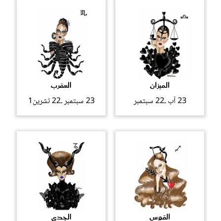
الميزان
العقرب
23 آب ـ22 سبتمبر
23 سبتمبر ـ22 تشرين1
القوس
الجدي