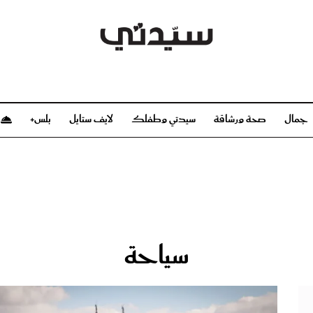
جمال
صحة ورشاقة
سيدتي وطفلك
لايف ستايل
بلس+
م
صحة ورشاقة
سيدتي وطفلك
بشرة
صحة
الحمل والولادة
ريحات
رشاقة و تغذية
مولودك
وعطور
أطفال ومراهقون
صحة الطفل
سياحة
مجلة سيدتي
مناسبات X سيدتي
ديو
عن سيدتي
بخ سيدتي
فريق سيدتي