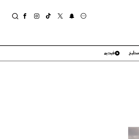
طبخ
فيديو
لايف ستايل
سياحة وسفر
منزل وديكور
تكنولوجيا