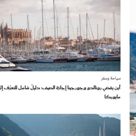
الات الرأي
تطبيقات سيدتي
ايل
دليل السفر
ارير
آخر الأخبار
وس سيدتي
مجلة سيد
غلاف رف
سياحة وسفر
أين يقضي رونالدو وجورجينا إجازة الصيف: دليلٌ شامل للتعرُّف إل
مايوركا