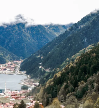
قصص ملهمة
مق
شباب وبنات
ست
علاقات زوجية
تق
عر