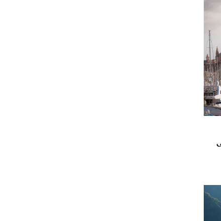
تي
مي
ى