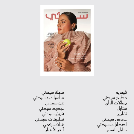
فيديو
مجلة سيدتي
مطبخ سيدتي
مناسبات X سيدتي
مقالات الرأي
عن سيدتي
ستايل
جديد سيدتي
تقارير
فريق سيدتي
عروس سيدتي
تطبيقات سيدتي
اصدارات سيدتي
غلاف رقمي
دليل السفر
آخر الأخبار