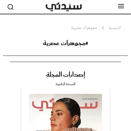
الرئيسية
مجوهرات عصرية
#مجوهرات عصرية
مشاهير
أناقة
جمال
صحة ورشاقة
سيدتي وطفلك
إصدارات المجلة
لايف ستايل
بلس+
النسخة الرقمية
فيديو
مطبخ سيدتي
مقالات الرأي
ستايل
تقارير