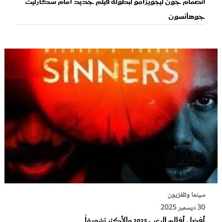
انضمام جون ليجويزامو لبطولة فيلم جديد أمام سكارليت
جوهانسون
سينما وتلفزيون
30 ديسمبر 2025
أفضل أفلام الرعب 2025 والأكثر تشويقاً