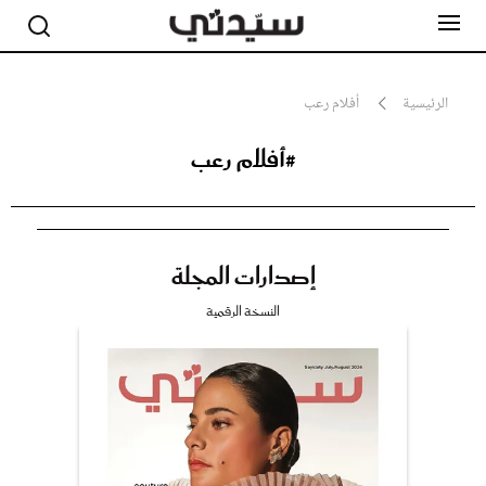
الرئيسية
أفلام رعب
#أفلام رعب
مشاهير
أناقة
جمال
صحة ورشاقة
سيدتي وطفلك
إصدارات المجلة
لايف ستايل
بلس+
النسخة الرقمية
فيديو
مطبخ سيدتي
مقالات الرأي
ستايل
تقارير