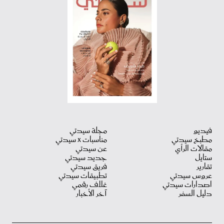
فيديو
مجلة سيدتي
مطبخ سيدتي
مناسبات X سيدتي
مقالات الرأي
عن سيدتي
ستايل
جديد سيدتي
تقارير
فريق سيدتي
عروس سيدتي
تطبيقات سيدتي
اصدارات سيدتي
غلاف رقمي
دليل السفر
آخر الأخبار