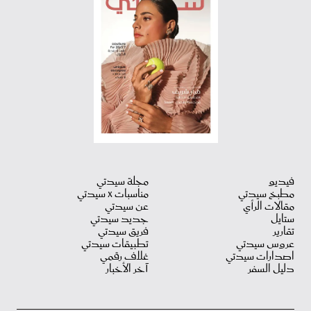
فيديو
مجلة سيدتي
مطبخ سيدتي
مناسبات X سيدتي
مقالات الرأي
عن سيدتي
ستايل
جديد سيدتي
تقارير
فريق سيدتي
عروس سيدتي
تطبيقات سيدتي
اصدارات سيدتي
غلاف رقمي
دليل السفر
آخر الأخبار