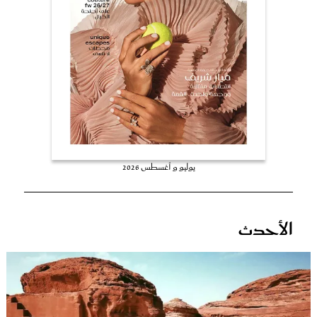
عروس سيدتي
يوليو و أغسطس 2026
مجلة سيدتي
الأحدث
غلاف رفمي