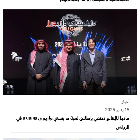
أخبار
15 يناير 2025
مانجا للإنتاج تحتفي بإطلاق لعبة داينستي واريورز: ORIGINS في
الرياض