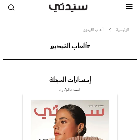
الرئيسية
ألعاب الفيديو
#ألعاب الفيديو
مشاهير
أناقة
جمال
صحة ورشاقة
سيدتي وطفلك
إصدارات المجلة
لايف ستايل
بلس+
النسخة الرقمية
فيديو
مطبخ سيدتي
مقالات الرأي
ستايل
تقارير