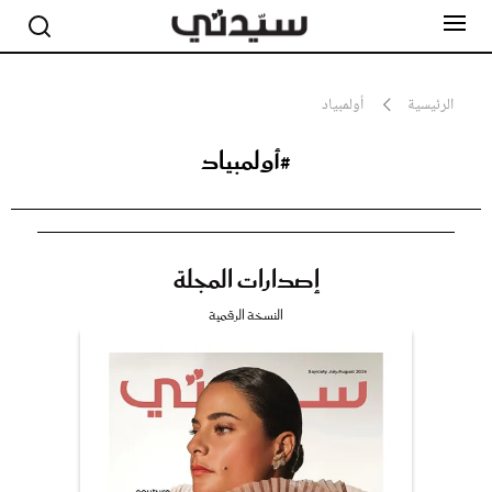
الرئيسية
أولمبياد
#أولمبياد
مشاهير
أناقة
جمال
صحة ورشاقة
سيدتي وطفلك
إصدارات المجلة
لايف ستايل
بلس+
النسخة الرقمية
فيديو
مطبخ سيدتي
مقالات الرأي
ستايل
تقارير