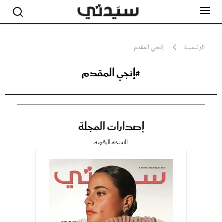
الرئيسية
إنجي المقدم
#إنجي المقدم
مشاهير
أناقة
جمال
صحة ورشاقة
سيدتي وطفلك
إصدارات المجلة
لايف ستايل
بلس+
النسخة الرقمية
فيديو
مطبخ سيدتي
مقالات الرأي
ستايل
تقارير