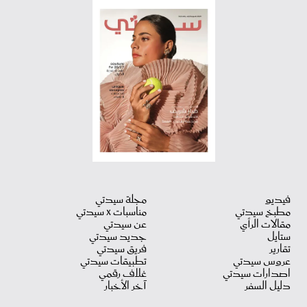
فيديو
مجلة سيدتي
مطبخ سيدتي
مناسبات X سيدتي
مقالات الرأي
عن سيدتي
ستايل
جديد سيدتي
تقارير
فريق سيدتي
عروس سيدتي
تطبيقات سيدتي
اصدارات سيدتي
غلاف رقمي
دليل السفر
آخر الأخبار