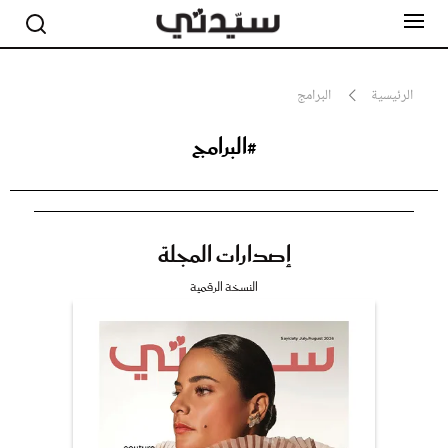
الرئيسية
البرامج
#البرامج
مشاهير
أناقة
جمال
صحة ورشاقة
سيدتي وطفلك
إصدارات المجلة
لايف ستايل
بلس+
النسخة الرقمية
فيديو
مطبخ سيدتي
مقالات الرأي
ستايل
تقارير