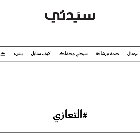
جمال
صحة ورشاقة
سيدتي وطفلك
لايف ستايل
بلس+
م
صحة ورشاقة
سيدتي وطفلك
بشرة
صحة
الحمل والولادة
ريحات
رشاقة و تغذية
مولودك
وعطور
أطفال ومراهقون
صحة الطفل
#التعازي
مجلة سيدتي
مناسبات X سيدتي
ديو
عن سيدتي
بخ سيدتي
فريق سيدتي