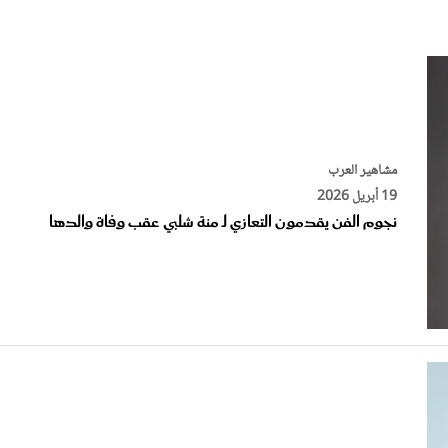
الات الرأي
تطبيقات سيدتي
ايل
دليل السفر
ارير
آخر الأخبار
وس سيدتي
مجلة سيد
مشاهير العرب
19 أبريل 2026
غلاف رف
نجوم الفن يقدمون التعازي لـ منة شلبي عقب وفاة والدها
مشاهير العرب