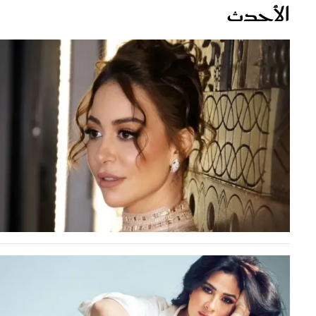
قصص ملهمة
مق
شباب وبنات
ست
علاقات زوجية
تق
عر