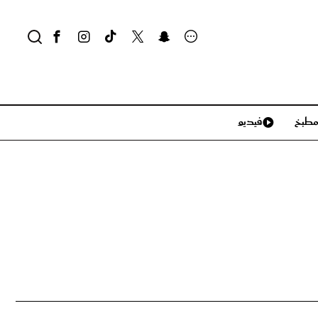
طبخ
فيديو
لايف ستايل
سياحة وسفر
منزل وديكور
تكنولوجيا