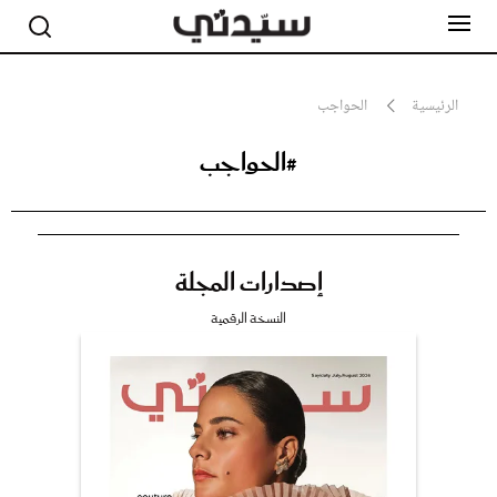
الرئيسية
الحواجب
#الحواجب
مشاهير
أناقة
جمال
صحة ورشاقة
سيدتي وطفلك
إصدارات المجلة
لايف ستايل
بلس+
النسخة الرقمية
فيديو
مطبخ سيدتي
مقالات الرأي
ستايل
تقارير