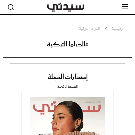
الرئيسية
الدراما التركية
#الدراما التركية
مشاهير
أناقة
جمال
صحة ورشاقة
سيدتي وطفلك
إصدارات المجلة
لايف ستايل
بلس+
النسخة الرقمية
فيديو
مطبخ سيدتي
مقالات الرأي
ستايل
تقارير