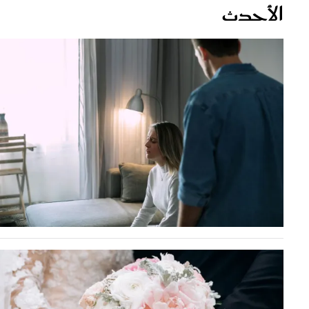
قصص ملهمة
مق
شباب وبنات
ست
علاقات زوجية
تق
عر