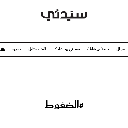
جمال
صحة ورشاقة
سيدتي وطفلك
لايف ستايل
بلس+
م
صحة ورشاقة
سيدتي وطفلك
بشرة
صحة
الحمل والولادة
ريحات
رشاقة و تغذية
مولودك
وعطور
أطفال ومراهقون
صحة الطفل
#الضغوط
مجلة سيدتي
مناسبات X سيدتي
ديو
عن سيدتي
بخ سيدتي
فريق سيدتي