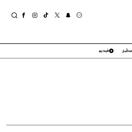
طبخ
فيديو
لايف ستايل
سياحة وسفر
منزل وديكور
تكنولوجيا