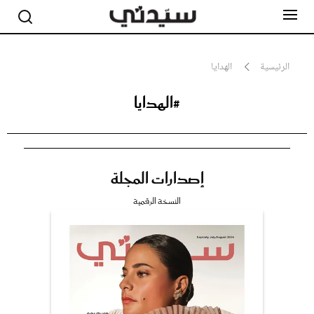
الرئيسية
الهدايا
#الهدايا
مشاهير
أناقة
جمال
صحة ورشاقة
سيدتي وطفلك
إصدارات المجلة
لايف ستايل
بلس+
النسخة الرقمية
فيديو
مطبخ سيدتي
مقالات الرأي
ستايل
تقارير