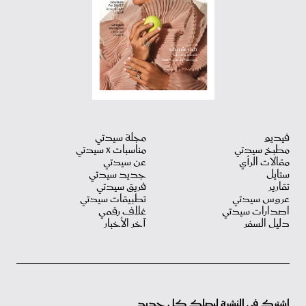
فيديو
مجلة سيدتي
مطبخ سيدتي
مناسبات X سيدتي
مقالات الرأي
عن سيدتي
ستايل
جديد سيدتي
تقارير
فريق سيدتي
عروس سيدتي
تطبيقات سيدتي
اصدارات سيدتي
غلاف رقمي
دليل السفر
آخر الأخبار
اشترك في النشرة ليصلك كل جديد