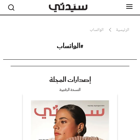
الرئيسية
الواتساب
#الواتساب
مشاهير
أناقة
جمال
صحة ورشاقة
سيدتي وطفلك
إصدارات المجلة
لايف ستايل
بلس+
النسخة الرقمية
فيديو
مطبخ سيدتي
مقالات الرأي
ستايل
تقارير