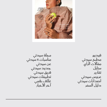
فيديو
مجلة سيدتي
مطبخ سيدتي
مناسبات X سيدتي
مقالات الرأي
عن سيدتي
ستايل
جديد سيدتي
تقارير
فريق سيدتي
عروس سيدتي
تطبيقات سيدتي
اصدارات سيدتي
غلاف رقمي
دليل السفر
آخر الأخبار