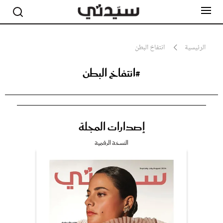
الرئيسية
انتفاخ البطن
#انتفاخ البطن
مشاهير
أناقة
جمال
صحة ورشاقة
سيدتي وطفلك
إصدارات المجلة
لايف ستايل
بلس+
النسخة الرقمية
فيديو
مطبخ سيدتي
مقالات الرأي
ستايل
تقارير