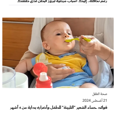
رغم نحافته.. إليك أسباب مرضية لبروز البطن لدى طفلك
صحة الطفل
21 أغسطس 2024
فوائد حساء الشعير "التلبينة" للطفل وأضراره بداية من 4 أشهر