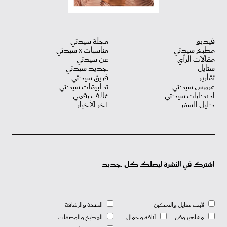
فيديو
مجلة سيدتي
مطبخ سيدتي
مناسبات X سيدتي
مقالات الرأي
عن سيدتي
ستايل
جديد سيدتي
تقارير
فريق سيدتي
عروس سيدتي
تطبيقات سيدتي
اصدارات سيدتي
غلاف رقمي
دليل السفر
آخر الأخبار
اشترك في النشرة ليصلك كل جديد
لايف ستايل والتمكين
الصحة والرشاقة
مشاهير وفن
أناقة وجمال
المطبخ والوصفات