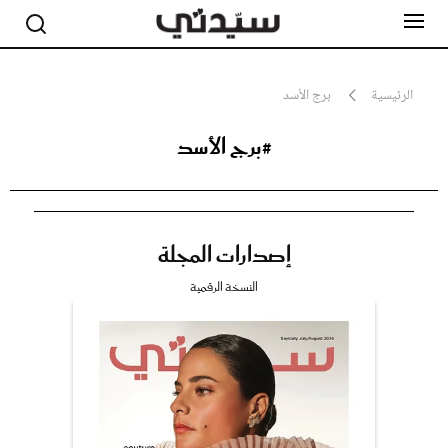
الرئيسية
برج الأسد
#برج الأسد
مشاهير
أناقة
جمال
صحة ورشاقة
سيدتي وطفلك
إصدارات المجلة
لايف ستايل
بلس+
النسخة الرقمية
فيديو
مطبخ سيدتي
مقالات الرأي
ستايل
تقارير