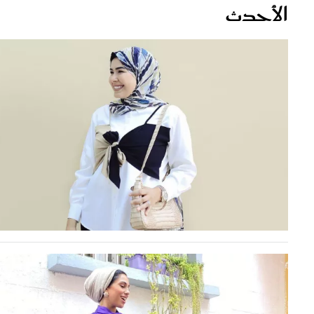
قصص ملهمة
مق
شباب وبنات
ست
علاقات زوجية
تق
عر