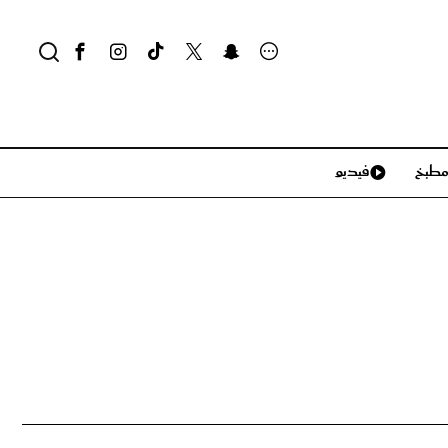
طبخ
فيديو
لايف ستايل
سياحة وسفر
منزل وديكور
تكنولوجيا