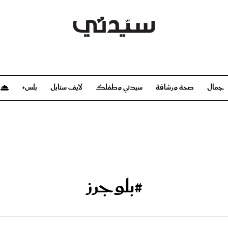
جمال
صحة ورشاقة
سيدتي وطفلك
لايف ستايل
بلس+
م
صحة ورشاقة
سيدتي وطفلك
بشرة
صحة
الحمل والولادة
ريحات
رشاقة و تغذية
مولودك
وعطور
أطفال ومراهقون
صحة الطفل
#بلوجرز
مجلة سيدتي
مناسبات X سيدتي
ديو
عن سيدتي
بخ سيدتي
فريق سيدتي