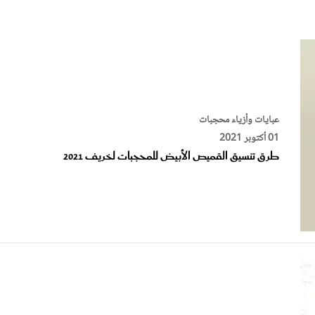
الات الرأي
تطبيقات سيدتي
ايل
دليل السفر
ارير
آخر الأخبار
وس سيدتي
مجلة سيد
عبايات وأزياء محجبات
01 أكتوبر 2021
غلاف رف
طرق تنسيق القميص الأبيض للمحجبات لخريف 2021
عبايات وأزياء محجبات