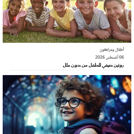
أطفال ومراهقون
06 أغسطس 2026
روتين صيفي للطفل من دون ملل