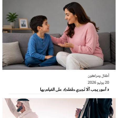
أطفال ومراهقون
20 يوليو 2026
3 أمور يجب ألّا تُجبري طفلكِ على القيام بها