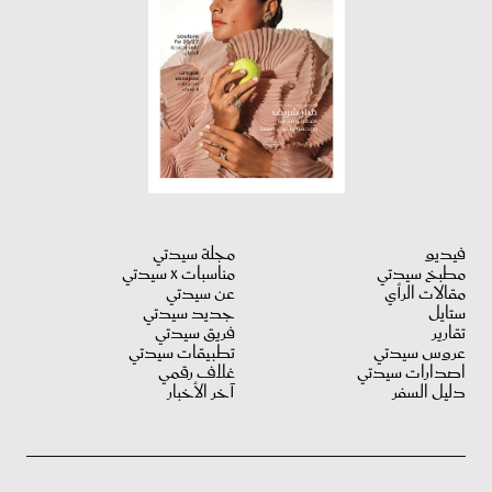
فيديو
مجلة سيدتي
مطبخ سيدتي
مناسبات X سيدتي
مقالات الرأي
عن سيدتي
ستايل
جديد سيدتي
تقارير
فريق سيدتي
عروس سيدتي
تطبيقات سيدتي
اصدارات سيدتي
غلاف رقمي
دليل السفر
آخر الأخبار