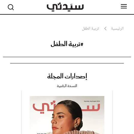
الرئيسية
تربية الطفل
#تربية الطفل
مشاهير
أناقة
جمال
صحة ورشاقة
سيدتي وطفلك
إصدارات المجلة
لايف ستايل
بلس+
النسخة الرقمية
فيديو
مطبخ سيدتي
مقالات الرأي
ستايل
تقارير