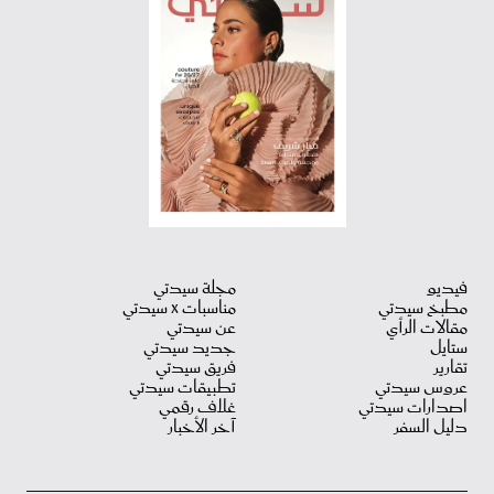
فيديو
مجلة سيدتي
مطبخ سيدتي
مناسبات X سيدتي
مقالات الرأي
عن سيدتي
ستايل
جديد سيدتي
تقارير
فريق سيدتي
عروس سيدتي
تطبيقات سيدتي
اصدارات سيدتي
غلاف رقمي
دليل السفر
آخر الأخبار