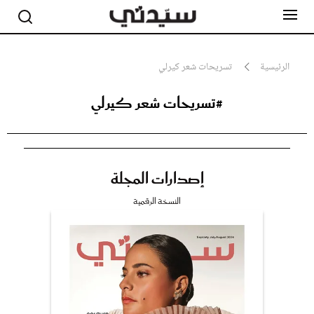
الرئيسية
تسريحات شعر كيرلي
#تسريحات شعر كيرلي
مشاهير
أناقة
جمال
صحة ورشاقة
سيدتي وطفلك
إصدارات المجلة
لايف ستايل
بلس+
النسخة الرقمية
فيديو
مطبخ سيدتي
مقالات الرأي
ستايل
تقارير