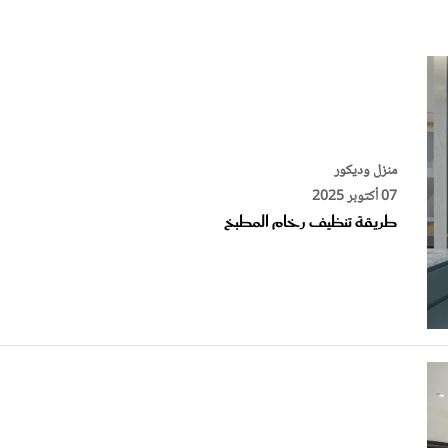
الات الرأي
تطبيقات سيدتي
ايل
دليل السفر
ارير
آخر الأخبار
وس سيدتي
مجلة سيد
منزل وديكور
07 أكتوبر 2025
غلاف رف
طريقة تنظيف رخام المطبخ
منزل وديكور