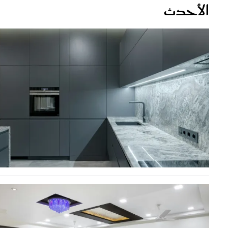
قصص ملهمة
مق
شباب وبنات
ست
علاقات زوجية
تق
عر