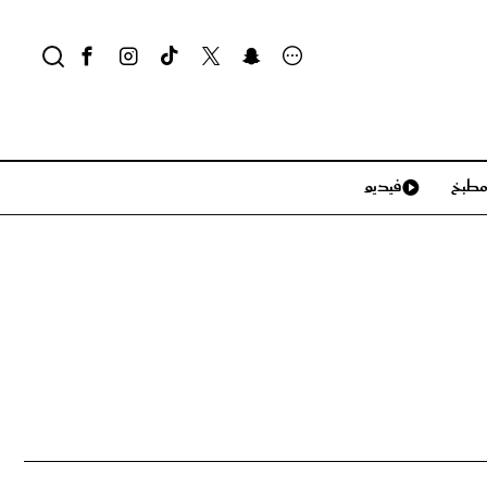
طبخ
فيديو
لايف ستايل
سياحة وسفر
منزل وديكور
تكنولوجيا