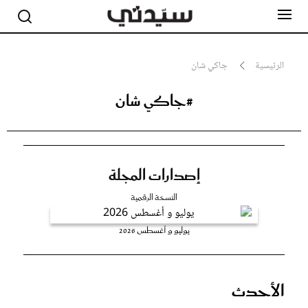
الرئيسية
جاكي شان
#جاكي شان
مشاهير
أناقة
جمال
صحة ورشاقة
سيدتي وطفلك
إصدارات المجلة
لايف ستايل
بلس+
النسخة الرقمية
فيديو
يوليو و أغسطس 2026
مطبخ سيدتي
مقالات الرأي
ستايل
الأحدث
تقارير