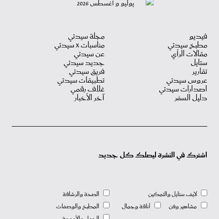
فيديو
مجلة سيدتي
مطبخ سيدتي
مناسبات X سيدتي
مقالات الرأي
عن سيدتي
ستايل
جديد سيدتي
تقارير
فريق سيدتي
عروس سيدتي
تطبيقات سيدتي
اصدارات سيدتي
غلاف رقمي
دليل السفر
آخر الأخبار
اشترك في النشرة ليصلك كل جديد
لايف ستايل والتمكين
الصحة والرشاقة
مشاهير وفن
أناقة وجمال
المطبخ والوصفات
الحمل والأمومة