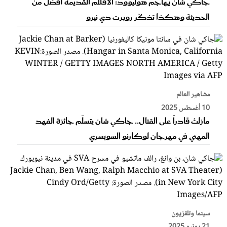
جاكي شان يهاجم هوليوود: الأفلام القديمة أفضل من
الحديثة وهكذا تذكّر روبرت دي نيرو
مشاهير العالم
10 أغسطس 2025
مازلتُ قادراً على القتال.. جاكي شان يتسلّم جائزة الفهد
المهني في مهرجان لوكارنو السويسري
سينما وتلفزيون
21 يونيو 2025