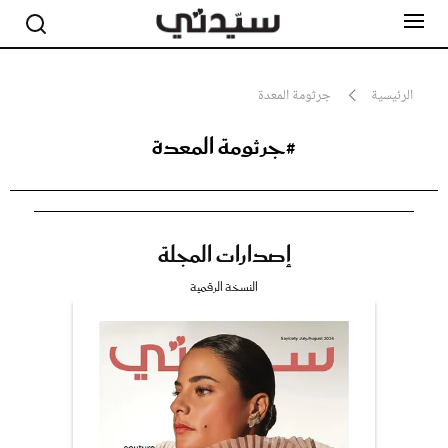
الرئيسية
جرثومة المعدة
#جرثومة المعدة
مشاهير
أناقة
جمال
صحة ورشاقة
سيدتي وطفلك
إصدارات المجلة
لايف ستايل
بلس+
النسخة الرقمية
فيديو
مطبخ سيدتي
مقالات الرأي
ستايل
تقارير