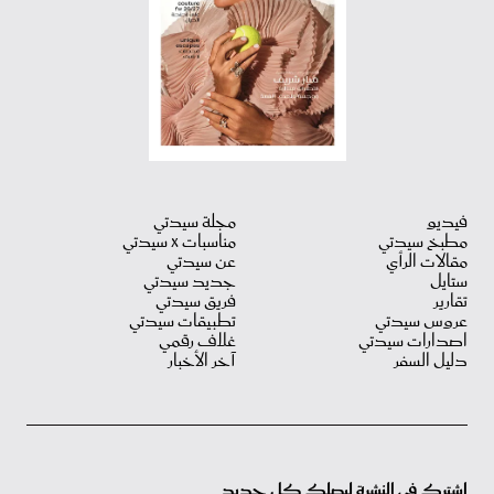
فيديو
مجلة سيدتي
مطبخ سيدتي
مناسبات X سيدتي
مقالات الرأي
عن سيدتي
ستايل
جديد سيدتي
تقارير
فريق سيدتي
عروس سيدتي
تطبيقات سيدتي
اصدارات سيدتي
غلاف رقمي
دليل السفر
آخر الأخبار
اشترك في النشرة ليصلك كل جديد