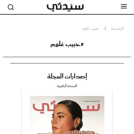
الرئيسية
حبيب غلوم
#حبيب غلوم
مشاهير
أناقة
جمال
صحة ورشاقة
سيدتي وطفلك
إصدارات المجلة
لايف ستايل
بلس+
النسخة الرقمية
فيديو
مطبخ سيدتي
مقالات الرأي
ستايل
تقارير