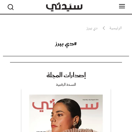
الرئيسية
دي بيرز
#دي بيرز
مشاهير
أناقة
جمال
صحة ورشاقة
سيدتي وطفلك
إصدارات المجلة
لايف ستايل
بلس+
النسخة الرقمية
فيديو
مطبخ سيدتي
مقالات الرأي
ستايل
تقارير