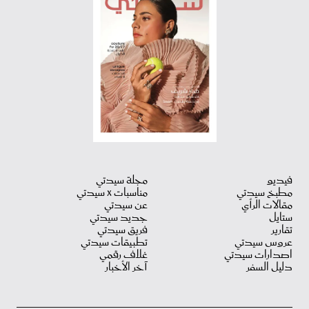
فيديو
مجلة سيدتي
مطبخ سيدتي
مناسبات X سيدتي
مقالات الرأي
عن سيدتي
ستايل
جديد سيدتي
تقارير
فريق سيدتي
عروس سيدتي
تطبيقات سيدتي
اصدارات سيدتي
غلاف رقمي
دليل السفر
آخر الأخبار