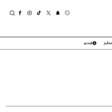
طبخ
فيديو
لايف ستايل
سياحة وسفر
منزل وديكور
تكنولوجيا