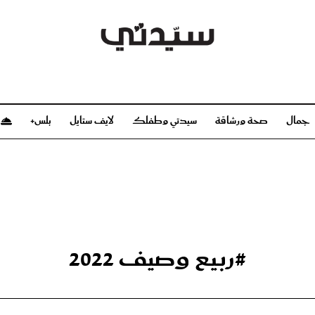
جمال
صحة ورشاقة
سيدتي وطفلك
لايف ستايل
بلس+
م
صحة ورشاقة
سيدتي وطفلك
بشرة
صحة
الحمل والولادة
ريحات
رشاقة و تغذية
مولودك
وعطور
أطفال ومراهقون
صحة الطفل
#ربيع وصيف 2022
مجلة سيدتي
مناسبات X سيدتي
ديو
عن سيدتي
بخ سيدتي
فريق سيدتي