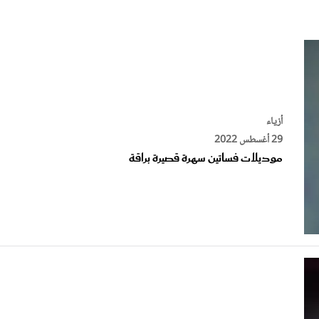
الات الرأي
تطبيقات سيدتي
ايل
دليل السفر
ارير
آخر الأخبار
وس سيدتي
مجلة سيد
أزياء
29 أغسطس 2022
غلاف رف
موديلات فساتين سهرة قصيرة براقة
أزياء