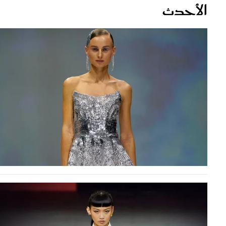
قصص ملهمة
مق
شباب وبنات
ست
علاقات زوجية
تق
عر