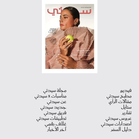
فيديو
مجلة سيدتي
مطبخ سيدتي
مناسبات X سيدتي
مقالات الرأي
عن سيدتي
ستايل
جديد سيدتي
تقارير
فريق سيدتي
عروس سيدتي
تطبيقات سيدتي
اصدارات سيدتي
غلاف رقمي
دليل السفر
آخر الأخبار