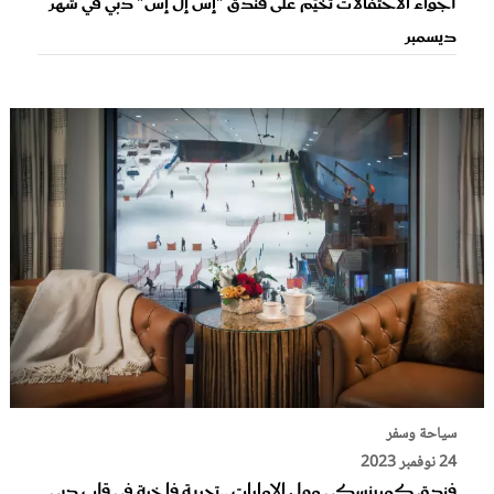
أجواء الاحتفالات تخيّم على فندق "إس إل إس" دبي في شهر
ديسمبر
سياحة وسفر
24 نوفمبر 2023
فندق كمبينسكي مول الإمارات ..تجربة فاخرة في قلب دبي