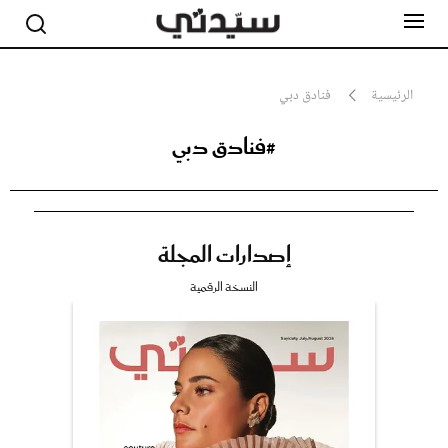
الرئيسية
فنادق دبي
#فنادق دبي
مشاهير
أناقة
جمال
صحة ورشاقة
سيدتي وطفلك
إصدارات المجلة
لايف ستايل
بلس+
النسخة الرقمية
فيديو
مطبخ سيدتي
مقالات الرأي
ستايل
تقارير