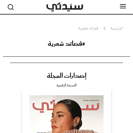
الرئيسية
قصائد شعرية
#قصائد شعرية
مشاهير
أناقة
جمال
صحة ورشاقة
سيدتي وطفلك
إصدارات المجلة
لايف ستايل
بلس+
النسخة الرقمية
فيديو
مطبخ سيدتي
مقالات الرأي
ستايل
تقارير