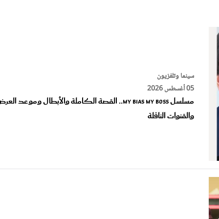
الات الرأي
تطبيقات سيدتي
ايل
دليل السفر
ارير
آخر الأخبار
وس سيدتي
سينما وتلفزيون
مجلة سيد
05 أغسطس 2026
مسلسل My Bias My Boss.. القصة الكاملة والأبطال وموعد العر
غلاف رف
والقنوات الناقلة
مشاهير العالم