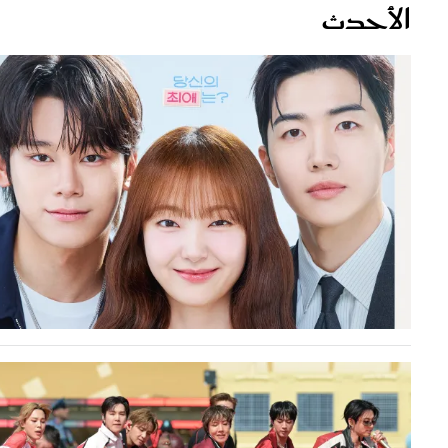
قصص ملهمة
مق
شباب وبنات
ست
علاقات زوجية
تق
عر