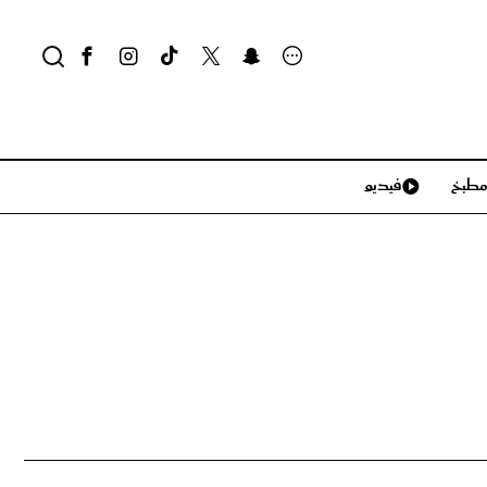
طبخ
فيديو
لايف ستايل
سياحة وسفر
منزل وديكور
تكنولوجيا