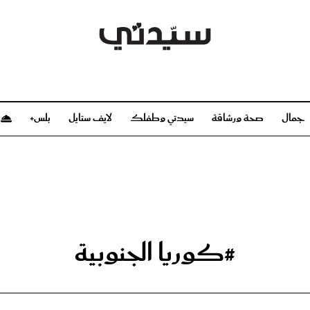
جمال
صحة ورشاقة
سيدتي وطفلك
لايف ستايل
بلس+
م
صحة ورشاقة
سيدتي وطفلك
بشرة
صحة
الحمل والولادة
ريحات
رشاقة و تغذية
مولودك
وعطور
أطفال ومراهقون
صحة الطفل
#كوريا الجنوبية
مجلة سيدتي
مناسبات X سيدتي
ديو
عن سيدتي
بخ سيدتي
فريق سيدتي