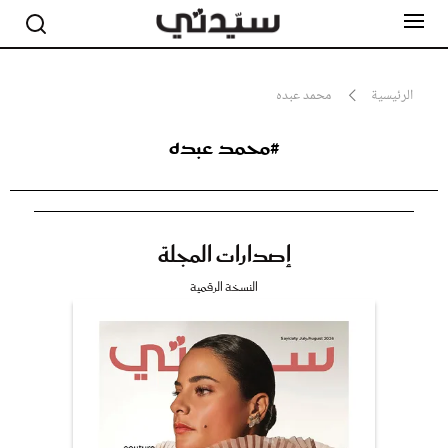
الرئيسية
محمد عبده
#محمد عبده
مشاهير
أناقة
جمال
صحة ورشاقة
سيدتي وطفلك
إصدارات المجلة
لايف ستايل
بلس+
النسخة الرقمية
فيديو
مطبخ سيدتي
مقالات الرأي
ستايل
تقارير