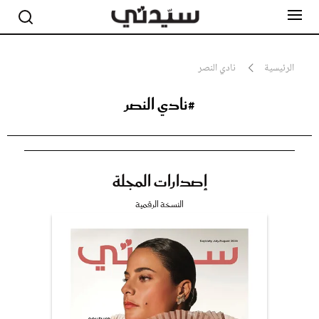
الرئيسية
نادي النصر
#نادي النصر
مشاهير
أناقة
جمال
صحة ورشاقة
سيدتي وطفلك
إصدارات المجلة
لايف ستايل
بلس+
النسخة الرقمية
فيديو
مطبخ سيدتي
مقالات الرأي
ستايل
تقارير