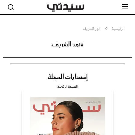
الرئيسية
نور الشريف
#نور الشريف
مشاهير
أناقة
جمال
صحة ورشاقة
سيدتي وطفلك
إصدارات المجلة
لايف ستايل
بلس+
النسخة الرقمية
فيديو
مطبخ سيدتي
مقالات الرأي
ستايل
تقارير