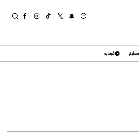
طبخ
فيديو
لايف ستايل
سياحة وسفر
منزل وديكور
تكنولوجيا