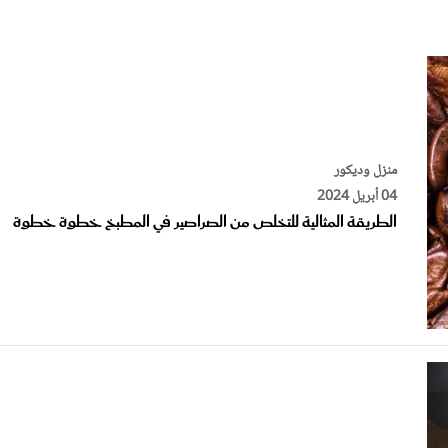
الات الرأي
تطبيقات سيدتي
ايل
دليل السفر
ارير
آخر الأخبار
وس سيدتي
مجلة سيد
منزل وديكور
04 أبريل 2024
غلاف رف
الطريقة المثالية للتخلص من الصراصير في المطبخ خطوة خطوة
منزل وديكور