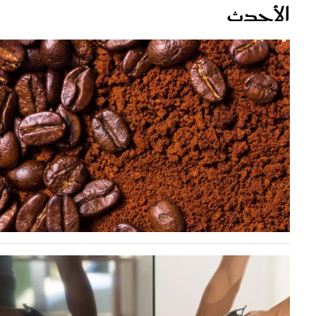
قصص ملهمة
مق
شباب وبنات
ست
علاقات زوجية
تق
عر