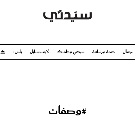
جمال
صحة ورشاقة
سيدتي وطفلك
لايف ستايل
بلس+
م
صحة ورشاقة
سيدتي وطفلك
بشرة
صحة
الحمل والولادة
ريحات
رشاقة و تغذية
مولودك
وعطور
أطفال ومراهقون
صحة الطفل
#وصفات
مجلة سيدتي
مناسبات X سيدتي
ديو
عن سيدتي
بخ سيدتي
فريق سيدتي