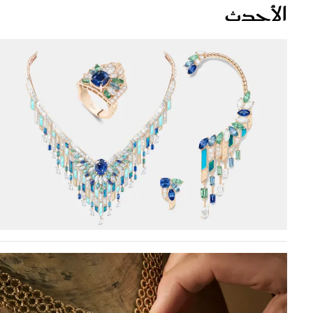
قصص ملهمة
مق
شباب وبنات
ست
علاقات زوجية
تق
عر