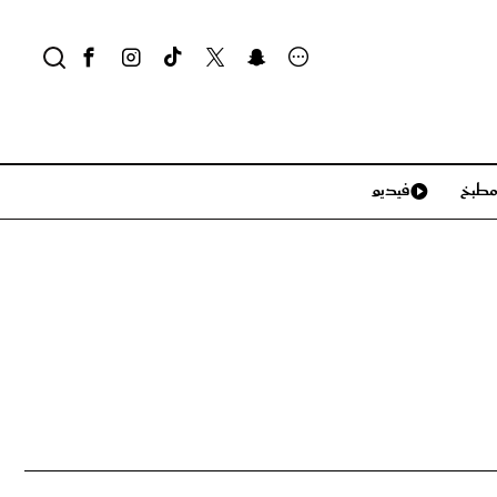
طبخ
فيديو
لايف ستايل
سياحة وسفر
منزل وديكور
تكنولوجيا