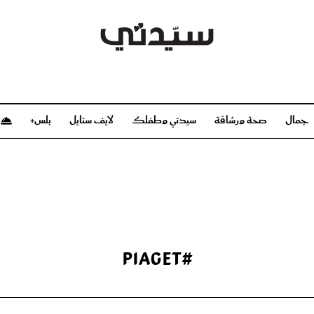
جمال
صحة ورشاقة
سيدتي وطفلك
لايف ستايل
بلس+
م
صحة ورشاقة
سيدتي وطفلك
بشرة
صحة
الحمل والولادة
ريحات
رشاقة و تغذية
مولودك
وعطور
أطفال ومراهقون
صحة الطفل
#Piaget
مجلة سيدتي
مناسبات X سيدتي
ديو
عن سيدتي
بخ سيدتي
فريق سيدتي