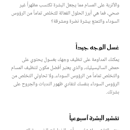
أتربة على المسام مما يجعل البشرة تكتسب مظهراً غير
، فما هي أبرز الحلول الفعالة للتخلص تماماً من الرؤوس
وداء والتمتع ببشرة نضرة ومشرقة؟
ل الوجه جيداً
نك المداومة على تنظيف وجهك بغسول يحتوي على
 الساليسيليك، والذي يعتبر أفضل مكون لتنظيف المسام
تخلص تماماً من الرؤوس السوداء، ولا تحاولي التخلص من
ؤوس السوداء بنفسك لتفادي ظهور الندبات والجروح على
تك.
شير البشرة أسبوعياً