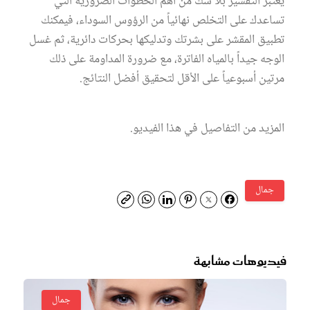
بر التقشير بلا شك من أهم الخطوات الضرورية التي
عدك على التخلص نهائياً من الرؤوس السوداء، فيمكنك
يق المقشر على بشرتك وتدليكها بحركات دائرية، ثم غسل
جه جيداً بالمياه الفاترة، مع ضرورة المداومة على ذلك
ين أسبوعياً على الأقل لتحقيق أفضل النتائج.
زيد من التفاصيل في هذا الفيديو.
مال
يوهات مشابهة
جمال