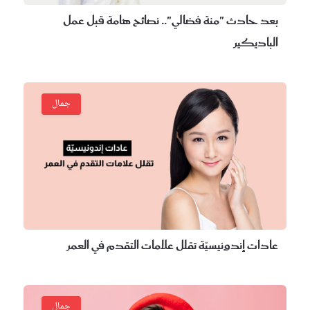
عد حادث "منة فضالي".. نصائح هامة قبل عمل
لباديكير
جمال
دات إندونيسيّة تقلل علامات التقدم في العمر
جمال