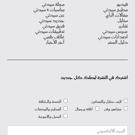
و
مجلة سيدتي
 سيدتي
مناسبات X سيدتي
ت الرأي
عن سيدتي
جديد سيدتي
فريق سيدتي
 سيدتي
تطبيقات سيدتي
رات سيدتي
غلاف رقمي
السفر
آخر الأخبار
ك في النشرة ليصلك كل جديد
يف ستايل والتمكين
الصحة والرشاقة
اهير وفن
أناقة وجمال
المطبخ والوصفات
الحمل والأمومة