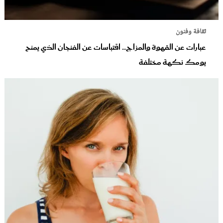
ة وفنون
رات عن القهوة والمزاج.. اقتباسات عن الفنجان الذي يمنح
ك نكهة مختلفة