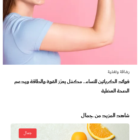
ة وتغذية
ئد الكرياتين للنساء.. مكمّل يعزّز القوة والطاقة ويدعم
حة العضلية
د المزيد من جمال
جمال