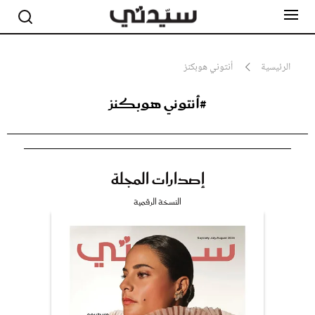
الرئيسية
أنتوني هوبكنز
#أنتوني هوبكنز
مشاهير
أناقة
جمال
صحة ورشاقة
سيدتي وطفلك
إصدارات المجلة
لايف ستايل
بلس+
النسخة الرقمية
فيديو
مطبخ سيدتي
مقالات الرأي
ستايل
تقارير