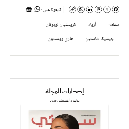
تابعونا على :
أزياء
كريستيان لوبوتان
سمات:
جيسيكا شاستين
هاري وينستون
إصدارات المجلة
يوليو و أغسطس 2026