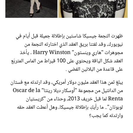
عروس سيدتي
ظهرت النجمة جيسيكا شاستين بإطلالة جميلة قبل أيام في
نيويورك، وقد لفتنا بريق العقد الذي اختارته النجمة من
مجوهرات "هاري وينستون" Harry Winston . يأخذ
العقد شكل الياقة ويحتوي على 100 قيراط من الماس المتربّع
على قاعدة من البلاتين الفضي .
يبلغ ثمن هذا العقد مليون دولار أمريكي، وقد ارتدته مع فستان
مجلة سيدتي
من الدانتيل من مجموعة "أوسكار ديلا رينتا" Oscar de la
Renta لما قبل خريف 2013، وحذاء من "كريستيان
غلاف رفمي
لوبوتان".. ما رأيكِ بإطلالة جيسيكا، وهل أعطت العقد حقه
وارتدته كما يجب؟