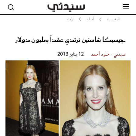
الرئيسية
أناقة
أزياء
جيسيكا شاستين ترتدي عقداً بمليون دولار
مشاهير
أناقة
سيدتي - خلود أحمد
12 يناير 2013
جمال
صحة ورشاقة
سيدتي وطفلك
لايف ستايل
بلس+
فيديو
مطبخ سيدتي
مقالات الرأي
ستايل
تقارير