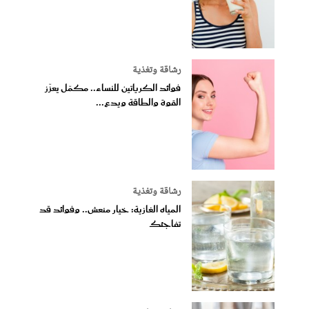
رشاقة وتغذية
فوائد الكرياتين للنساء.. مكمّل يعزّز
القوة والطاقة ويدع...
رشاقة وتغذية
المياه الغازية: خيار منعش.. وفوائد قد
تفاجئك