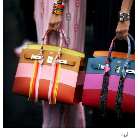
أزياء