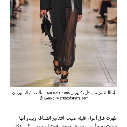
إطلالة من مايكل كورس Michael Kors - ملاحظة الصور من
Launchmetrics/Spotlight ©
ظهرت قبل أعوام قليلة صيحة التنانير الشفافة ويبدو أنها
حققت رواجاً غير مسبوق لدرجة دفعت المصممين إلى ابتكار