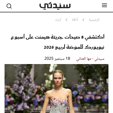
الرئيسية
أناقة
أزياء
اكتشفي 8 صيحات جريئة هيمنت على أسبوع
مشاهير
أناقة
نيويورك للموضة لربيع 2026
جمال
صحة ورشاقة
سيدتي وطفلك
سيدتي - مها العناني
18 سبتمبر 2025
لايف ستايل
بلس+
فيديو
مطبخ سيدتي
مقالات الرأي
ستايل
تقارير