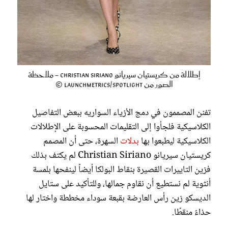
إطلالة من كريستيان سيريانو Christian Siriano - ملاحظة
الصور من Launchmetrics/Spotlight ©
تفنن المصممون في دمج الأزياء السواريه ببعض التفاصيل
الكلاسيكية فلجأوا إلى التقليمات المحسوبة على الإطلالات
الكلاسيكية ليطبعوا بها
بدلات
السهرة، حتى أن المصمم
كريستيان سيريانو Christian Siriano لم يكتف بذلك
فزين التاييرات القصيرة بنقاط البولكا أيضاً لينفحها بلمسة
أنثوية لم نستطيع أن نقاوم جمالها، وللتأكيد على ستايل
الديسكو زين رأس العارضة بقبعة سوداء مخططة واختار لها
حذاءً منقطًا.