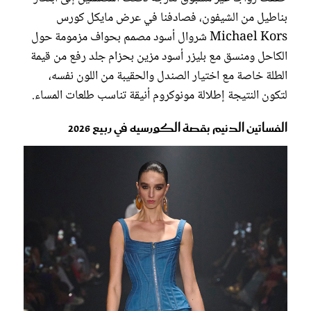
بناطيل من الشيفون، فصادفنا في عرض مايكل كورس
Michael Kors شروال أسود مصمم بحواف مزمومة حول
الكاحل ومنسق مع بليزر أسود مزين بحزام جلد رفع من قيمة
الطلة خاصة مع اختيار الصندل والحقيبة من اللون نفسه،
لتكون النتيجة إطلالة مونوكروم أنيقة تناسب طلعات المساء.
الفساتين الدنيم بقصة الكورسيه في ربيع 2026