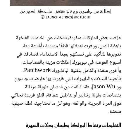
إطلالة من جاسون وو Jason Wu - ملاحظة الصور من
Launchmetrics/Spotlight ©
عزفت بعض الماركات منفردة، فتخلت عن الخامات الفاخرة
باهظة الثمن، ووفرت لعملائها قطعًا مصممة بأقمشة معاد
تدويرها للتأكيد على تمسكهم بمبدأ الاستدامة، فصادفنا في
أسبوع الموضة في نيويورك إطلالات مزينة بالقصاصات،
وأخرى منفذة بالكامل بتقنية الباتشورك Patchwork،
فأحببنا البدلات والتاييرات التي ظهرت بها عارضات جاسون
وو Jason Wu، فقد تألفت من قمصان طويلة مزدانة
بقصاصات ملونة وتنانير أو بناطيل شفافة، قطع فريدة تحاكي
ذوق المرأة الجريئة والواثقة، وهو كل ما تحتاجينه لطلة صيفية
منعشة.
التقليمات ونقاط البولكا يطبعان بدلات السهرة