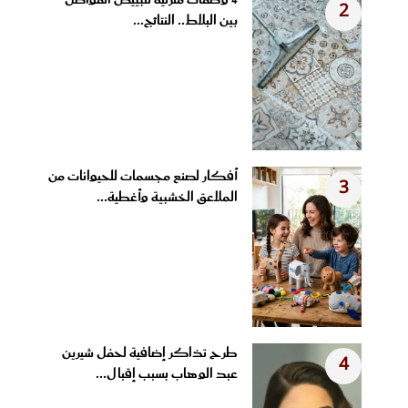
4 وصفات منزلية لتبييض الفواصل
2
بين البلاط.. النتائج...
أفكار لصنع مجسمات للحيوانات من
3
الملاعق الخشبية وأغطية...
طرح تذاكر إضافية لحفل شيرين
4
عبد الوهاب بسبب إقبال...