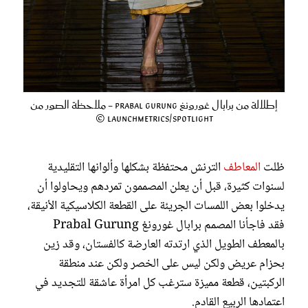
إطلالة من برابال غورونغ Prabal Gurung - ملاحظة الصور من
Launchmetrics/Spotlight ©
ظلت
المعاطف
الترنش محتفظة بشكلها وألوانها التقليدية
لسنوات كثيرة، قبل أن يعلن المصممون تمردهم ويحاولوا أن
يدخلوا بعض اللمسات الجريئة على القطعة الكلاسيكية الأنيقة،
فقد فاجأنا المصمم برابال غورونغ Prabal Gurung
بالمعطف الطويل الذي ارتدته العارضة كالفستان، وقد زين
بحزام عريض ولكن ليس على الخصر ولكن عند منطقة
الركبتين، قطعة مميزة سترغب كل امرأة عاشقة للتجديد في
اعتمادها الربيع القادم.