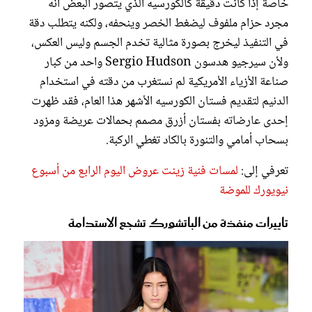
خاصة إذا كانت دقيقة كالكورسيه الذي يتصور البعض أنه
مجرد حزام ملفوف ليضغط الخصر وينحفه، ولكنه يتطلب دقة
في التنفيذ ليخرج بصورة مثالية تخدم الجسم وليس العكس،
ولأن سيرجيو هدسون Sergio Hudson واحد من كبار
صناعة الأزياء الأمريكية لم نستغرب من دقته في استخدام
الدنيم لتقديم فستان الكورسيه الأشهر هذا العام، فقد ظهرت
إحدى عارضاته بفستان أزرق مصمم بحمالات عريضة ومزود
بسحاب أمامي والتنورة بالكاد تغطي الركبة.
تعرفي إلى:
لمسات فنية زينت عروض اليوم الرابع من أسبوع
نيويورك للموضة
تاييرات منفذة من الباتشورك تشجع الاستدامة