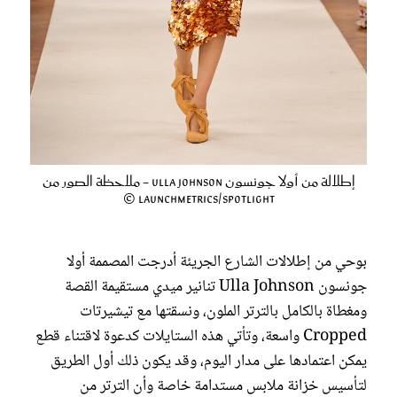
إطلالة من أولا جونسون Ulla Johnson - ملاحظة الصور من
Launchmetrics/Spotlight ©
بوحي من إطلالات الشارع الجريئة أدرجت المصممة أولا
جونسون Ulla Johnson تنانير ميدي مستقيمة القصة
ومغطاة بالكامل بالترتر الملون، ونسقتها مع تيشيرتات
Cropped واسعة، وتأتي هذه الستايلات كدعوة لاقتناء قطع
يمكن اعتمادها على مدار اليوم، وقد يكون ذلك أول الطريق
لتأسيس خزانة ملابس مستدامة خاصة وأن الترتر من