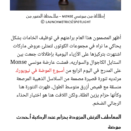
إطلالة من مونسي Monse - ملاحظة الصور من
Launchmetrics/Spotlight ©
أظهر المصممون هذا العام براعتهم في توظيف الخامات بشكل
يحاكي ما نراه في مجموعات الكوتور، لتمتلئ عروض ماركات
اشتهرت بتركيزها على الأزياء اليومية بإطلالات جمعت بين
الستايل الكاجوال والسواريه، فمشت عارضة مونسي Monse
على المدرج في اليوم الرابع من
أسبوع الموضة في نيويورك
مرتديه تنورة قصيرة مصممة من السلاسل الذهبية المرصعة
منسقة مع قميص أزرق متوسط الطول، ظهرت التنورة هنا
وكأنها حزام يزين الطلة، ولكن اللافت هنا هو اختيار الحذاء
الرجالي الضخم.
المعاطف الترنش المزودة بحزام عند الركبة أحدث
موضة