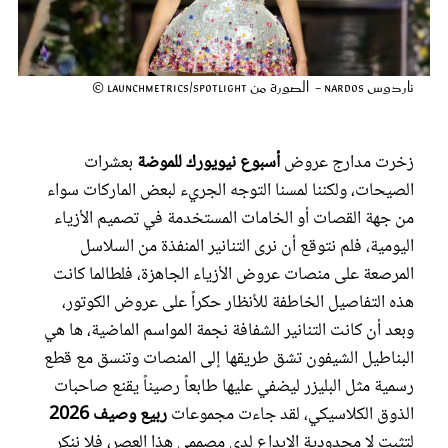
عروس سيدتي
ناردوس Nardos - الصورة من Launchmetrics/Spotlight ©
زخرت مدارج عروض
أسبوع نيويورك للموضة
بعشرات
الصيحات، ولكننا لمسنا التوجه الجريء لبعض الماركات سواء
من جهة القصات أو الخامات المستخدمة في تصميم الأزياء
اليومية، فلم نتوقع أن نرى التنانير المنفذة من السلاسل
المرصعة على منصات عروض الأزياء الجاهزة، فلطالما كانت
مجلة سيدتي
هذه التفاصيل الخاطفة للأنظار حكراً على عروض الكوتور،
وبعد أن كانت التنانير الشفافة نجمة المواسم الماضية، ها هي
غلاف رفمي
البناطيل الشيفون تشق طريقها إلى المنصات وتنسق مع قطع
رسمية مثل البليزر ليضفي عليها طابعاً رصيناً يقنع صاحبات
الذوق الكلاسيكي، لقد جاءت مجموعات
ربيع وصيف 2026
لتثبت لا محدودية الإبداع لدى مصممي هذا العصر، فلا ننكر