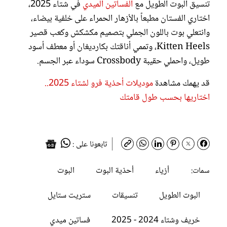
تنسيق البوت الطويل مع
الفساتين الميدي
في شتاء 2025،
اختاري الفستان مطبعاً بالأزهار الحمراء على خلفية بيضاء،
وانتعلي بوت باللون الجملي بتصميم مكشكش وكعب قصير
Kitten Heels، وتممي أناقتك بكارديغان أو معطف أسود
طويل، واحملي حقيبة Crossbody سوداء عبر الجسم.
قد يهمك مشاهدة
موديلات أحذية فرو لشتاء 2025..
اختاريها بحسب طول قامتك
تابعونا على :
أزياء
أحذية البوت
البوت
سمات:
البوت الطويل
تنسيقات
ستريت ستايل
خريف وشتاء 2024 - 2025
فساتين ميدي