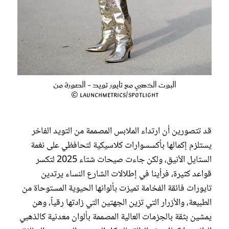
البوت الذهبي مع تايور تويد - الصورة من
Launchmetrics/Spotlight ©
قد تتصورين أن ارتداء الملابس المصممة من التويد الفاخر
يستلزم إكمالها بأكسسوارات كلاسيكية لتحافظي على نغمة
الستايل الأنيق، ولكن جاءت صيحات شتاء 2025 لتكسر
قواعد كثيرة، فرأينا في إطلالات الشارع النساء يرتدين
تايورات فائقة الفخامة تميزت بألوانها الحيوية المستوحاة من
الطبيعة، والأزرار التي تزين الجهتين التي زادتها رقياً، وهن
يمشين بثقة بالجزمات العالية المصممة بألوان معدنية كالذهبي