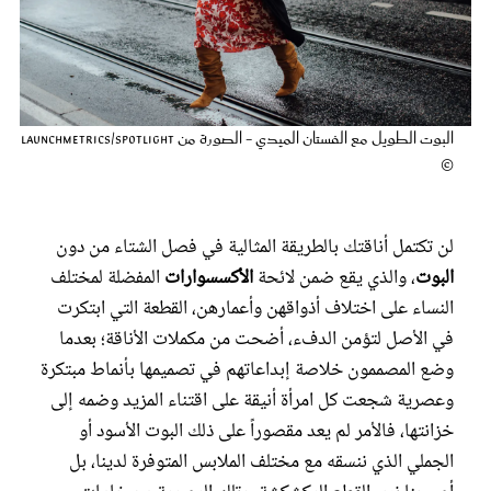
عروس سيدتي
البوت الطويل مع الفستان الميدي - الصورة من Launchmetrics/Spotlight
©
لن تكتمل أناقتك بالطريقة المثالية في فصل الشتاء من دون
البوت
، والذي يقع ضمن لائحة
الأكسسوارات
المفضلة لمختلف
النساء على اختلاف أذواقهن وأعمارهن، القطعة التي ابتكرت
مجلة سيدتي
في الأصل لتؤمن الدفء، أضحت من مكملات الأناقة؛ بعدما
وضع المصممون خلاصة إبداعاتهم في تصميمها بأنماط مبتكرة
غلاف رفمي
وعصرية شجعت كل امرأة أنيقة على اقتناء المزيد وضمه إلى
خزانتها، فالأمر لم يعد مقصوراً على ذلك البوت الأسود أو
الجملي الذي ننسقه مع مختلف الملابس المتوفرة لدينا، بل