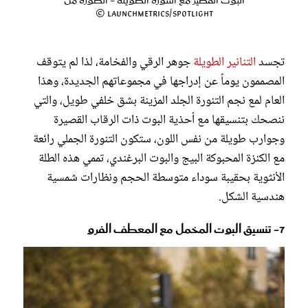
البوت القصير مع التنورة الطويلة - الصورة من
Launchmetrics/Spotlight ©
تجسد
التنانير الطويلة
جوهر الرقي والفخامة، لذا لم يتوقف
المصممون يوماً عن إدراجها في مجموعاتهم الجديدة، وهذا
العام لمع نجم التنورة الجلد المزينة بشق خلفي طويل، والتي
ننصحك بتنسيقها مع أحذية البوت ذات الرقاب القصيرة
وجوارب طويلة من نفس اللون، ستكون التنورة الجملي رائعة
مع الكنزة المحبوكة البيج والبوت البرغندي، تممي هذه الطلة
الأنثوية بحقيبة سوداء متوسطة الحجم ونظارات شمسية
هندسية الشكل.
7- تنسيق البوت المخمل مع المعطف الفرو