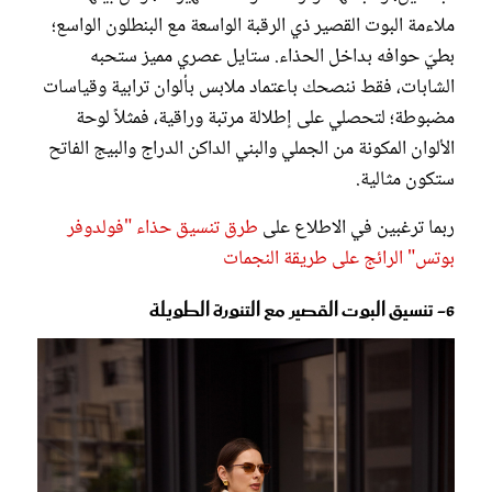
ملاءمة البوت القصير ذي الرقبة الواسعة مع البنطلون الواسع؛
بطيّ حوافه بداخل الحذاء. ستايل عصري مميز ستحبه
الشابات، فقط ننصحك باعتماد ملابس بألوان ترابية وقياسات
مضبوطة؛ لتحصلي على إطلالة مرتبة وراقية، فمثلاً لوحة
الألوان المكونة من الجملي والبني الداكن الدراج والبيج الفاتح
ستكون مثالية.
ربما ترغبين في الاطلاع على
طرق تنسيق حذاء "فولدوفر
بوتس" الرائج على طريقة النجمات
6- تنسيق البوت القصير مع التنورة الطويلة