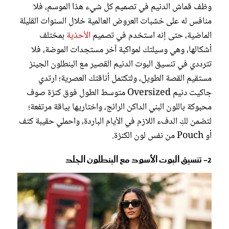
وظف قماش الدنيم في تصميم كل شيء هذا الموسم، فلا
منافس له على خشبات العروض العالمية خلال السنوات القليلة
الماضية، حتى إنه استخدم في تصميم
الأحذية
بمختلف
أشكالها، وهي وسيلتك لمواكبة آخر مستجدات الموضة، فلا
تترددي في تنسيق البوت الدنيم القصير مع البنطلون الجينز
مستقيم القصة الطويل، ولتكتمل أناقتك العصرية؛ ارتدي
جاكيت دنيم Oversized متوسط الطول فوق كنزة صوف
محبوكة باللون البني الداكن الرائج، واختاريها بياقة مرتفعة؛
لتضمن لكِ الدفء اللازم في الأيام الباردة، واحملي حقيبة كتف
أو Pouch من نفس لون الكنزة.
2- تنسيق البوت الأسود مع البنطلون الجلد