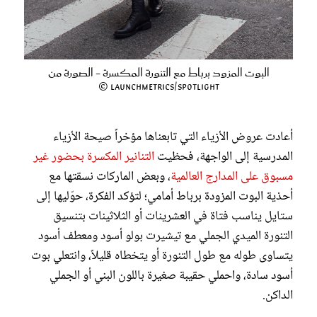
البوت المزود برباط مع التنورة المكسرة - الصورة من
Launchmetrics/Spotlight ©
أعادت عروض الأزياء التي تابعناها مؤخراً صيحة الأزياء
المدرسية إلى الواجهة، فحظيت
التنانير المكسرة بحضور غير
مسبوق على المدارج العالمية
، وبعض الماركات نسقتها مع
أحذية البوت المزودة برباط أمامي؛ لتؤكد الفكرة، حوّليها إلى
ستايل يناسب فتاة في العشرينات أو الثلاثينات بتنسيق
التنورة الميدي الجملي مع تيشيرت بولو أسود ومعطف أسود
يتساوى طوله مع طول التنورة أو يتخطاه قليلاً، وانتعلي بوت
أسود سادة، واحملي حقيبة صغيرة باللون البني أو الجملي
الداكن.