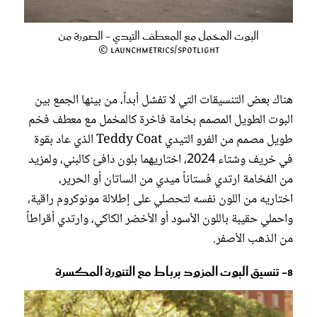
البوت المخمل مع المعطف التيدي - الصورة من
Launchmetrics/Spotlight ©
هناك بعض التنسيقات التي لا تفشل أبداً، من بينها الجمع بين
البوت الطويل المصمم بخامة فاخرة كالمخمل مع معطف فخم
طويل مصمم من الفرو التيدي Teddy Coat الذي عاد بقوة
في خريف وشتاء 2024، اختاريهما بلون دافئ كالبني، ولمزيد
من الفخامة ارتدي فستاناً ميدي من الساتان أو الحرير،
اختاريه من اللون نفسه لتحصلي على إطلالة مونوكروم راقية،
واحملي حقيبة باللون الأسود أو الأخضر الكاكي، وارتدي أقراطاً
من الذهب الأصفر.
8- تنسيق البوت المزود برباط مع التنورة المكسرة