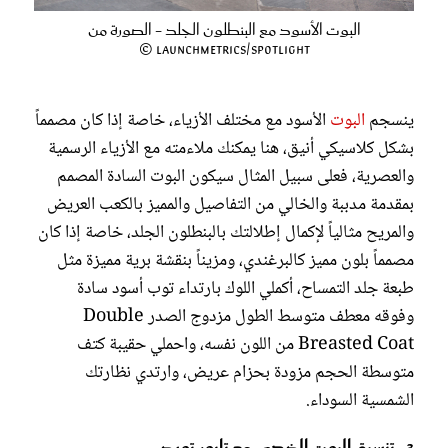
البوت الأسود مع البنطلون الجلد - الصورة من
Launchmetrics/Spotlight ©
ينسجم
البوت
الأسود مع مختلف الأزياء، خاصة إذا كان مصمماً
بشكل كلاسيكي أنيق، هنا يمكنك ملاءمته مع الأزياء الرسمية
والعصرية، فعلى سبيل المثال سيكون البوت السادة المصمم
بمقدمة مدببة والخالي من التفاصيل والمميز بالكعب العريض
والمريح مثالياً لإكمال إطلالتك بالبنطلون الجلد، خاصة إذا كان
مصمماً بلون مميز كالبرغندي، ومزيناً بنقشة برية مميزة مثل
طبعة جلد التمساح، أكملي اللوك بارتداء توب أسود سادة
وفوقه معطف متوسط الطول مزدوج الصدر Double
Breasted Coat من اللون نفسه، واحملي حقيبة كتف
متوسطة الحجم مزودة بحزام عريض، وارتدي نظارتك
الشمسية السوداء.
3- تنسيق البوت الذهبي مع تايور تويد