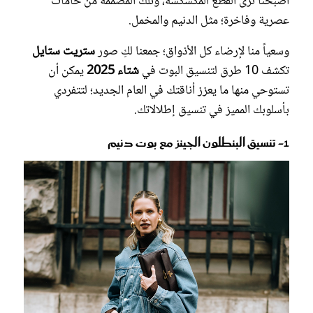
أصبحنا نرى القطع المكشكشة، وتلك المصممة من خامات
عصرية وفاخرة؛ مثل الدنيم والمخمل.
وسعياً منا لإرضاء كل الأذواق؛ جمعنا لكِ صور
ستريت ستايل
تكشف 10 طرق لتنسيق البوت في
شتاء 2025
يمكن أن
تستوحي منها ما يعزز أناقتك في العام الجديد؛ لتتفردي
بأسلوبك المميز في تنسيق إطلالاتك.
1- تنسيق البنطلون الجينز مع بوت دنيم