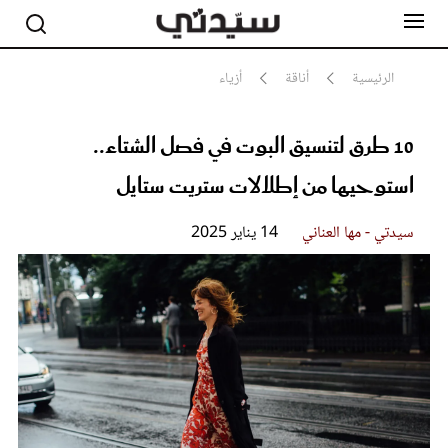
الرئيسية
أناقة
أزياء
10 طرق لتنسيق البوت في فصل الشتاء..
مشاهير
أناقة
استوحيها من إطلالات ستريت ستايل
جمال
صحة ورشاقة
سيدتي وطفلك
سيدتي - مها العناني
14 يناير 2025
لايف ستايل
بلس+
فيديو
مطبخ سيدتي
مقالات الرأي
ستايل
تقارير