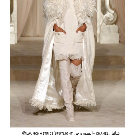
شانيل Chanel -الصورة من Launchmetrics/Spotlight©