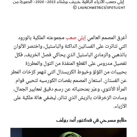
إيلي صعب الأزياء الراقية خريف وشتاء 2025- 2026- الصورة من
Launchmetrics/Spotlight ©
أغرق المصمم العالمي
إيلي صعب
مجموعته الملكية بالورود
التي تناثرت على الفساتين الداكنة والباستيل، واختصر الألوان
بالذهبي والرمادي الباستيل الذي يحاكي فصل الخريف، فكل
تفصيل مدروس على القطع المنفذة من التول والمطرزة
بحبيبات من اللؤلؤ وخيوط الكريستال التي تنهمر كزخات المطر
عن الفستان. استعان المصمم بقصات الكورسيه لتحيي قوام
المرأة الأنثوي، وعبّر بمنحنياته عن رسم دقيق لمعايير الجمال،
وسادت الزخرفات بالريش الذي تناثر، ليضفي هالة ملكية على
الأزياء.
طابع مسرحي في فكتور أند رولف