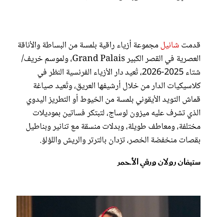
قدمت
شانيل
مجموعة أزياء راقية بلمسة من البساطة والأناقة
العصرية في القصر الكبير Grand Palais، ولموسم خريف/
شتاء 2025-2026، تُعيد دار الأزياء الفرنسية النظر في
كلاسيكيات الدار من خلال أرشيفها العريق، وتُعيد صياغة
قماش التويد الأيقوني بلمسة من الخيوط أو التطريز اليدوي
الذي تشرف عليه ميزون لوساج، لتبتكر فساتين بموديلات
مختلفة، ومعاطف طويلة، وبدلات منسقة مع تنانير وبناطيل
بقصات منخفضة الخصر، تزدان بالترتر والريش واللؤلؤ.
ستيفان رولان ورقي الأحمر