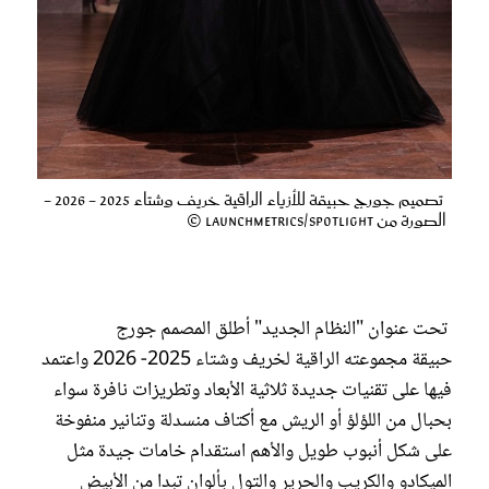
تصميم جورج حبيقة للأزياء الراقية خريف وشتاء 2025 - 2026 -
الصورة من Launchmetrics/Spotlight ©
تحت عنوان "النظام الجديد" أطلق المصمم جورج
حبيقة مجموعته الراقية لخريف وشتاء 2025- 2026 واعتمد
فيها على تقنيات جديدة ثلاثية الأبعاد وتطريزات نافرة سواء
بحبال من اللؤلؤ أو الريش مع أكتاف منسدلة وتنانير منفوخة
على شكل أنبوب طويل والأهم استقدام خامات جيدة مثل
الميكادو والكريب والحرير والتول بألوان تبدا من الأبيض