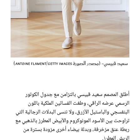
سعيد قبيسي- (مصدر الصورة Antoine Flament/Getty Images)
أطلق المصمم سعيد قبيسي بالتزامن مع جدول الكوتور
الرسمي عرضه الراقي، وطغت الفساتين الملكية باللون
البنفسجي والباستيل الأزرق، ولا ننسى البدلات الرجالية التي
تراوحت بين الأسود المونوكروم والأبيض المطرز بالذهبي مع
ربطة عنق مزخرفة، وبدلة بيضاء أخرى مزودة بسترة من
الريش المطرز.