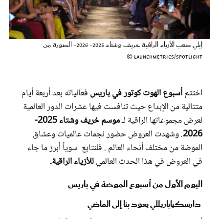
عروس سيدتي
إيلي صعب الأزياء الراقية خريف وشتاء 2025- 2026- الصورة من
Launchmetrics/Spotlight ©
اختتم
أسبوع الهوت كوتور في باريس
فعالياته بعد أربعة أيام
متتالية من الإبداع حيث تنافست فيها عشرات الدور العالمية
لعرض مجموعاتها الراقية لـ
موسم خريف وشتاء 2025-
2026
. وشهدت العروض حضور نجمات عالميات وعشاق
مجلة سيدتي
الموضة من مختلف أنحاء العالم . فلنتابع سوياً أبرز ما جاء
في العروض في هذا الحدث العالمي
للأزياء الراقية.
غلاف رفمي
اليوم الأول من أسبوع الموضة في باريس
دارسكياباريللي يعود بنا إلى الماضي