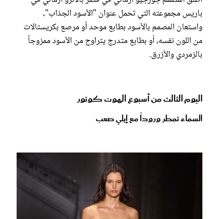
أطلق المصمم جورجيو أرماني في قصر بالاتزو أرماني في
باريس مجموعته التي تحمل عنوان "الأسود الجذاب"،
واستعان المصمم بالأسود بطابع موحد أو مرصع بكريستالات
من اللون نفسه، أو بطابع متدرج يتراوح من الأسود ممزوجاً
بالزمردي والأزرق.
اليوم الثالث من أسبوع الهوت كوتور
السماء تمطر وروداً مع إيلي صعب