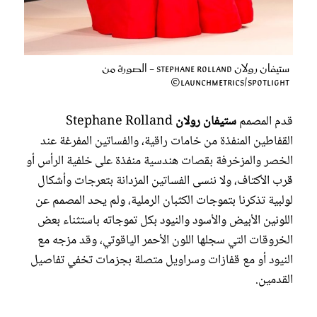
ستيفان رولان Stephane Rolland - الصورة من
Launchmetrics/Spotlight©
قدم المصمم
ستيفان رولان
Stephane Rolland
القفاطين المنفذة من خامات راقية، والفساتين المفرغة عند
الخصر والمزخرفة بقصات هندسية منفذة على خلفية الرأس أو
قرب الأكتاف، ولا ننسى الفساتين المزدانة بتعرجات وأشكال
لولبية تذكرنا بتموجات الكثبان الرملية، ولم يحد المصمم عن
اللونين الأبيض والأسود والنيود بكل تموجاته باستثناء بعض
الخروقات التي سجلها اللون الأحمر الياقوتي، وقد مزجه مع
النيود أو مع قفازات وسراويل متصلة بجزمات تخفي تفاصيل
القدمين.