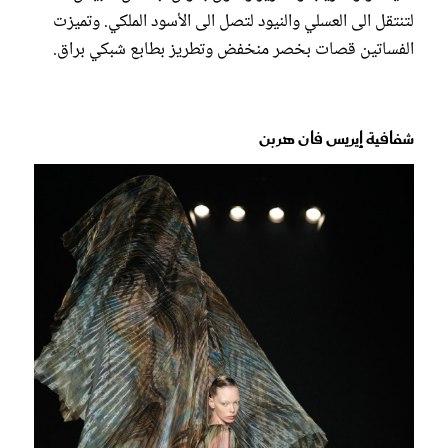
لتنتقل الى العسلي والنيود لتصل الى الأسود الملكي. وتميزت
الفساتين قصات بخصر منخفض وتطريز بطابع شبكي براق.
شفافية إيريس فان هربن