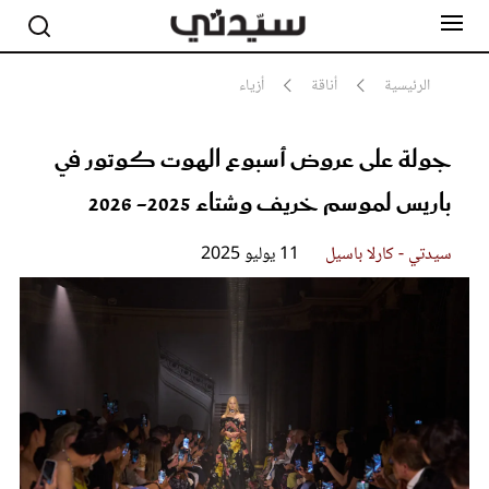
الرئيسية
أناقة
أزياء
جولة على عروض أسبوع الهوت كوتور في
مشاهير
أناقة
باريس لموسم خريف وشتاء 2025- 2026
جمال
صحة ورشاقة
سيدتي وطفلك
سيدتي - كارلا باسيل
11 يوليو 2025
لايف ستايل
بلس+
فيديو
مطبخ سيدتي
مقالات الرأي
ستايل
تقارير