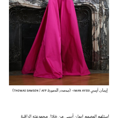
إيمان أيسي Iman Ayssi- (مصدر الصورة Thomas SAMSON / AFP)
استلهم المصمم إيمان أيسى من خلال مجموعته الراقية