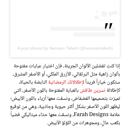
A post shared by Nesreen Tafesh (@nesreentafesh)
إذا كنتِ تفضلين الألوان الجريئة، فإن اختيار عبايات مفتوحة
بألوان زاهية مثل البرتقالي، الأزرق الملكي، أو الأصفر المشرق،
ستكون خياراً فريداً
لإطلالاتك الرمضانية
النابضة بالحياة،
كإطلالة
نسرين طافش
بالعباية المفتوحة باللون الأصفر، التي
تميزت بتصميمها الفضفاض، ونسقت معها أزياء باللون الأبيض؛
ليظهر اللون الأصفر بشكل أكثر حيوية وجاذبية، وهي من توقيع
علامة Farah Designs، ونسقت معها حذاء ميتاليكي فضياً
بكعب عالٍ، ومجوهرات من اللؤلؤ الأبيض.