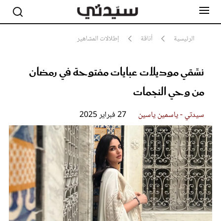
الرئيسية
أناقة
إطلالات المشاهير
نسِّقي موديلات عبايات مفتوحة في رمضان
مشاهير
أناقة
من وحي النجمات
جمال
صحة ورشاقة
سيدتي وطفلك
سيدتي - ياسمين ياسين
27 فبراير 2025
لايف ستايل
بلس+
فيديو
مطبخ سيدتي
مقالات الرأي
ستايل
تقارير