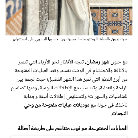
عروس سيدتي
درة زروق بالعباية المفتوحة- الصورة من حسابها الرسمي على انستغرام
مع حلول
شهر رمضان
، تتجه الأنظار نحو الأزياء التي تتميز
بالأناقة والاحتشام في الوقت نفسه، وتعد العبايات المفتوحة
من أبرز القطع التي تميز هذا الشهر الفضيل؛ حيث تجمع بين
الراحة والعملية، وتتناسب مع الإطلالات اليومية، ومنها تصاميم
مجلة سيدتي
للمناسبات والسهرات؛ ولتستلهمي إطلالات أنيقة وجذابة،
نأخذك في جولة مع
موديلات عبايات مفتوحة من وحي
غلاف رفمي
النجمات
.
العبايات المفتوحة مع ثوب متناغم على طريقة أصالة