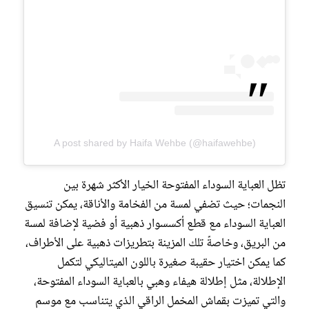
A post shared by Haifa Wehbe (@haifawehbe)
تظل العباية السوداء المفتوحة الخيار الأكثر شهرة بين
النجمات؛ حيث تضفي لمسة من الفخامة والأناقة، يمكن تنسيق
العباية السوداء مع قطع أكسسوار ذهبية أو فضية لإضافة لمسة
من البريق، وخاصةً تلك المزينة بتطريزات ذهبية على الأطراف،
كما يمكن اختيار حقيبة صغيرة باللون الميتاليكي لتكمل
الإطلالة، مثل إطلالة هيفاء وهبي بالعباية السوداء المفتوحة،
والتي تميزت بقماش المخمل الراقي الذي يتناسب مع موسم