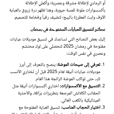
أو الرمادي لإطلالة مشرقة وعصرية؛ وأكملي الإطلالة
بأكسسوارات ملونة للمسة حيوية، وهنا تظهر درة زروق بالعباية
الأوف وايت المطرزة بالبيج؛ لتضيف رقياً وفخامة للتصميم.
نصائح لتنسيق العبايات المفتوحة في رمضان
إليكِ بعض النصائح التي تساعدك في تنسيق موديلات عبايات
مفتوحة في رمضان 2025 لتحصلي على لوك محتشم
وعصري في نفس الوقت:
تعرفي إلى صيحات الموضة:
ينصح بالتعرف إلى أبرز
موديلات عبايات أنيقة لعام 2025 قبل أن تختاري الأنسب
لكِ، حتى تواكب الموضة الرائجة هذا العام.
التنسيق مع الأكسسوارات:
اختاري أكسسوارات أنيقة مثل
الحقائب الكلاتش المرصعة بتطريزات برّاقة، والأحذية
الميتاليكية بالكعب العالي.
اختيار الحجاب المناسب:
تنسيق العباية المفتوحة مع