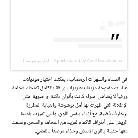
A post shared by Amel Bouchoucha - امل بوشوشة (@amelbouchoucha)
في المساء والسهرات الرمضانية، يمكنك اختيار موديلات
عبايات مفتوحة مزينة بتطريزات برّاقة بالكامل تمنحك فخامة
ورقياً لا يُضاهى، سواء كانت بألوان داكنة أو حيوية، مثل
الإطلالة التي ظهرت بها أمل بوشوشة والعباية المطرزة
بزخارف فضية، مع أزياء بنفس اللون، والتي تميزت بلمسة
الريش على أطراف الأكمام لمزيد من الفخامة والسحر، ونسقت
معها حقيبة باللون الأبيض وحذاء مرصعاً بالفضي.