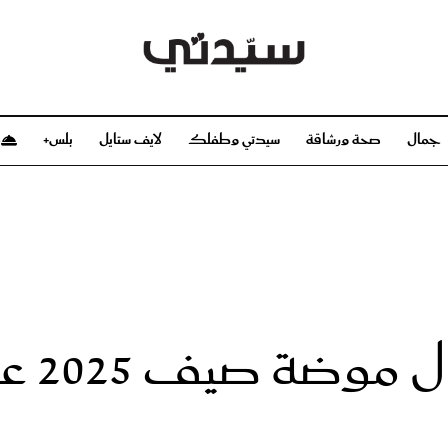
جمال
صحة ورشاقة
سيدتي وطفلك
لايف ستايل
بلس+
م
صحة ورشاقة
سيدتي وطفلك
بشرة
صحة
الحمل والولادة
ريحات
رشاقة و تغذية
مولودك
وعطور
أطفال ومراهقون
صحة الطفل
202 على طريقة النجمات؟
مجلة سيدتي
مناسبات X سيدتي
ديو
عن سيدتي
بخ سيدتي
فريق سيدتي