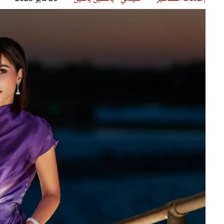
قصص ملهمة
مق
شباب وبنات
ست
علاقات زوجية
تق
عر