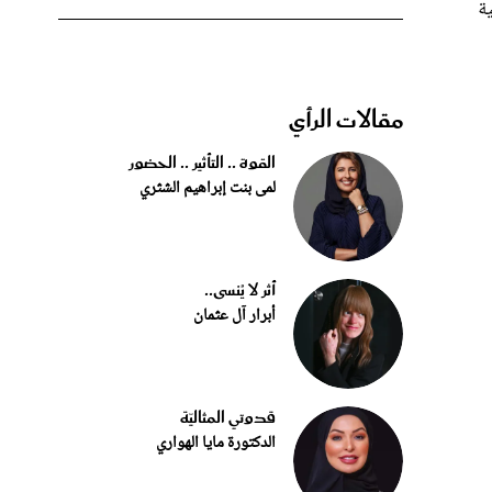
ية
مقالات الرأي
القوة .. التأثير .. الحضور
لمى بنت إبراهيم الشثري
أثر لا يُنسى..
أبرار آل عثمان
قدوتي المثاليّة
الدكتورة مايا الهواري