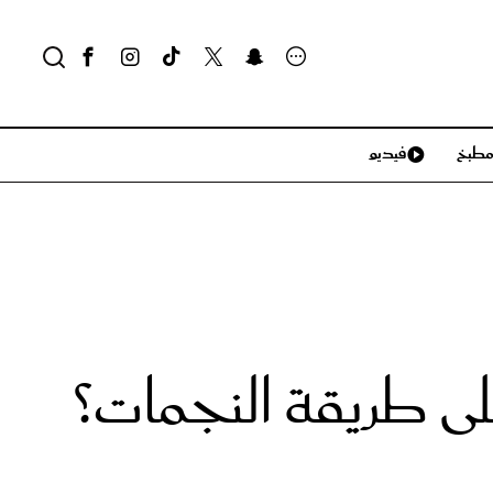
طبخ
فيديو
لايف ستايل
سياحة وسفر
منزل وديكور
تكنولوجيا