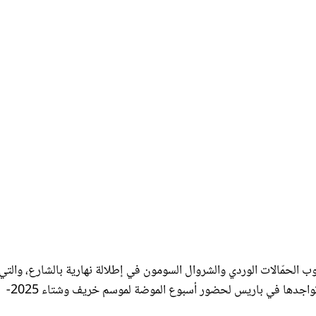
لة ناعمة تجمع بين التوب الحمّالات الوردي والشروال السومون في إطلالة نهارية بالشارع، والتي
تميزت بالبساطة والعصرية لتناسب أجواء موسم الربيع، وذلك أثناء تواجدها في باريس لحضور أسبوع الموضة لموسم خريف وشتاء 2025-