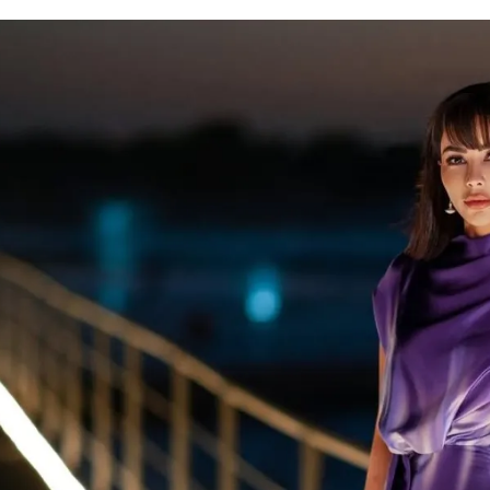
الات الرأي
تطبيقات سيدتي
ايل
دليل السفر
ارير
آخر الأخبار
وس سيدتي
مجلة سيد
غلاف رف