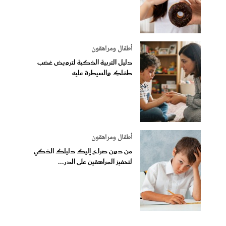
أطفال ومراهقون
دليل التربية الذكية لترويض غضب
طفلكِ والسيطرة عليه
أطفال ومراهقون
من دون صراخ إليك دليلك الذكي
لتحفيز المراهقين على الدر...