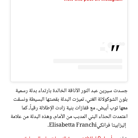
جسدت سيرين عبد النور الأناقة الخالدة بارتداء بدلة رسمية
بلون الشوكولاتة الغني، تميزت البدلة بقصتها البسيطة ونسقت
معها توب أبيض، مع قفازات بنية زادت الإطلالة رقياً، كما
اعتمدت الحذاء البني المدبب من الأمام، وهذه البدلة من علامة
إليزابيتا فرانكيElisabetta Franchi.