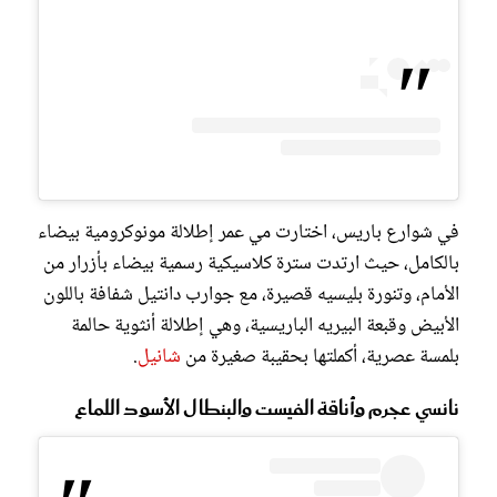
في شوارع باريس، اختارت مي عمر إطلالة مونوكرومية بيضاء
بالكامل، حيث ارتدت سترة كلاسيكية رسمية بيضاء بأزرار من
الأمام، وتنورة بليسيه قصيرة، مع جوارب دانتيل شفافة باللون
الأبيض وقبعة البيريه الباريسية، وهي إطلالة أنثوية حالمة
بلمسة عصرية، أكملتها بحقيبة صغيرة من
شانيل
.
نانسي عجرم وأناقة الفيست والبنطال الأسود اللماع