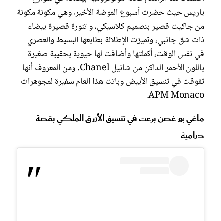
باريس حيث حضرت أسبوع الموضة الأخير، وهي مكونة مكونة
من جاكيت قصير بتصميم كلاسيكي، و تنورة قصيرة بيضاء
ذات شق جانبي، وتميزت الإطلالة بطابعها البسيط والعصري
في نفس الوقت، أكملتها وأضافت لها حيوية بحقيبة صغيرة
باللون الأحمر الداكن من شانيل Chanel. ومن المعروف أنها
تفوقت في تنسيق الأبيض وباتت هذا العام سفيرة لمجوهرات
APM Monaco.
ماغي بو غصن برعت في تنسيق الأزرق الملكي بقصة
درامية