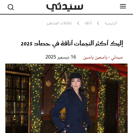
الرئيسية
أناقة
إطلالات المشاهير
إليك أكثر النجمات أناقة في حصاد 2025
مشاهير
أناقة
جمال
سيدتي - ياسمين ياسين
16 ديسمبر 2025
صحة ورشاقة
سيدتي وطفلك
لايف ستايل
بلس+
فيديو
مطبخ سيدتي
مقالات الرأي
ستايل
تقارير