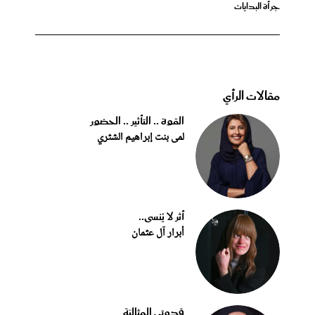
جرأة البدايات
مقالات الرأي
القوة .. التأثير .. الحضور
لمى بنت إبراهيم الشثري
أثر لا يُنسى..
أبرار آل عثمان
قدوتي المثاليّة