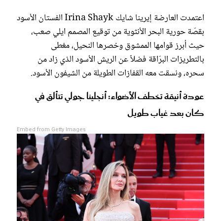
اعتمدت العارضة إيرينا شايك Irina Shayk الفستان الأسود
بقصّة حورية البحر الأنثوية من توقيع المصمم ايلي صعب،
حيث أبرز قوامها الممشوق وخصرها النحيل، مغطى
بالتطريزات البرّاقة فضلاً عن الريش الأسود الذي زاد من
سحره، ونسقت معه القفازات الطويلة من الشيفون الأسود.
عودة أنيقة تخطف الأضواء: أنجلينا جولي تتألق في
كان بعد غياب طويل
Embed from Getty Images