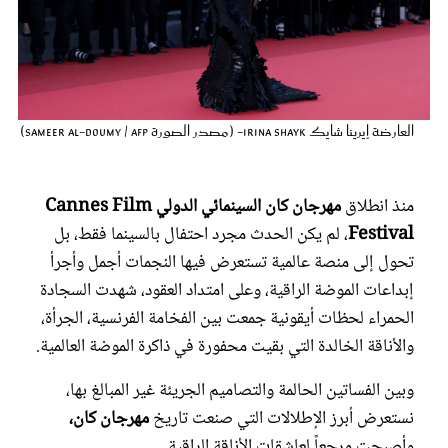
عروس سيدتي
العارضة إيرينا شايك Irina Shayk- (مصدر الصورة Sameer AL-DOUMY / AFP)
منذ انطلاق
مهرجان كان السينمائي الدولي Cannes Film
Festival
، لم يكن الحدث مجرد احتفال بالسينما فقط، بل
تحول إلى منصة عالمية تستعرض فيها النجمات أجمل وأجرأ
إبداعات الموضة الراقية، وعلى امتداد العقود، شهدت السجادة
مجلة سيدتي
الحمراء لحظات أيقونية جمعت بين الفخامة الفرنسية، الجرأة،
والأناقة الخالدة التي بقيت محفورة في ذاكرة الموضة العالمية.
غلاف رفمي
وبين الفساتين الحالمة والتصاميم الجريئة غير المبالغ بها،
نستعرض أبرز الإطلالات التي صنعت تاريخ
مهرجان كان،
وأصبحت مرجعاً لعاشقات الأناقة الراقية.