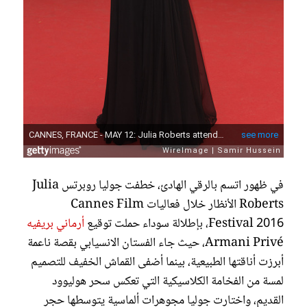
في ظهور اتسم بالرقي الهادئ، خطفت جوليا روبرتس Julia
Roberts الأنظار خلال فعاليات Cannes Film
Festival 2016، بإطلالة سوداء حملت توقيع
أرماني بريفيه
Armani Privé، حيث جاء الفستان الانسيابي بقصة ناعمة
أبرزت أناقتها الطبيعية، بينما أضفى القماش الخفيف للتصميم
لمسة من الفخامة الكلاسيكية التي تعكس سحر هوليوود
القديم، واختارت جوليا مجوهرات ألماسية يتوسطها حجر