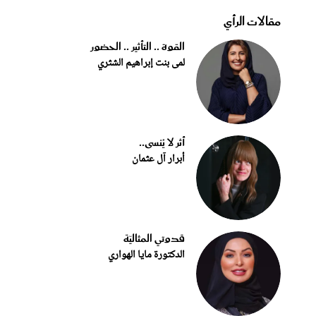
مقالات الرأي
القوة .. التأثير .. الحضور
لمى بنت إبراهيم الشثري
أثر لا يُنسى..
أبرار آل عثمان
قدوتي المثاليّة
الدكتورة مايا الهواري