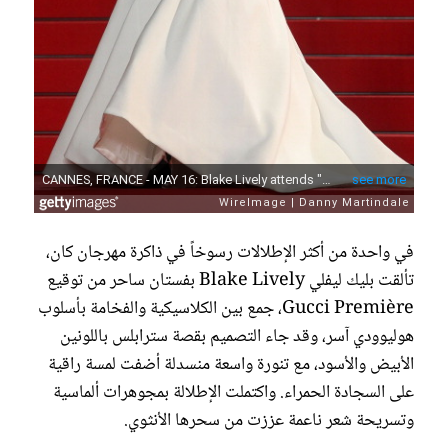
في واحدة من أكثر الإطلالات رسوخاً في ذاكرة مهرجان كان،
تألقت بليك ليفلي Blake Lively بفستان ساحر من توقيع
Gucci Première، جمع بين الكلاسيكية والفخامة بأسلوب
هوليوودي آسر، وقد جاء التصميم بقصة سترابلس باللونين
الأبيض والأسود، مع تنورة واسعة منسدلة أضفت لمسة راقية
على السجادة الحمراء. واكتملت الإطلالة بمجوهرات ألماسية
وتسريحة شعر ناعمة عززت من سحرها الأنثوي.