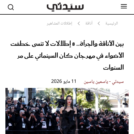
الرئيسية
أناقة
إطلالات المشاهير
بين الأناقة والجرأة.. 8 إطلالات لا تنسى خطفت
مشاهير
أناقة
الأضواء في مهرجان كان السينمائي على مر
جمال
صحة ورشاقة
السنوات
سيدتي وطفلك
لايف ستايل
سيدتي - ياسمين ياسين
11 مايو 2026
بلس+
فيديو
مطبخ سيدتي
مقالات الرأي
ستايل
تقارير