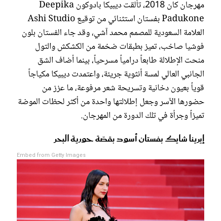
مهرجان كان 2018، تألقت ديبيكا بادوكون Deepika
Padukone بفستان استثنائي من توقيع Ashi Studio
العلامة السعودية للمصمم محمد آشي، وقد جاء الفستان بلون
فوشيا صاخب، تميز بطبقات ضخمة من الكشكش والتول
منحت الإطلالة طابعاً درامياً مسرحياً، بينما أضاف الشق
الجانبي العالي لمسة أنثوية جريئة، واعتمدت ديبيكا مكياجاً
قوياً بعيون دخانية وتسريحة شعر مرفوعة، ما عزز من
حضورها الآسر وجعل إطلالتها واحدة من أكثر لحظات الموضة
تميزاً وجرأة في تلك الدورة من المهرجان.
إيرينا شايك بفستان أسود بقصّة حورية البحر
Embed from Getty Images