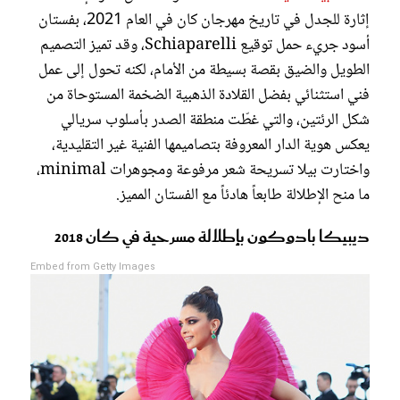
إثارة للجدل في تاريخ مهرجان كان في العام 2021، بفستان
أسود جريء حمل توقيع Schiaparelli، وقد تميز التصميم
الطويل والضيق بقصة بسيطة من الأمام، لكنه تحول إلى عمل
فني استثنائي بفضل القلادة الذهبية الضخمة المستوحاة من
شكل الرئتين، والتي غطّت منطقة الصدر بأسلوب سريالي
يعكس هوية الدار المعروفة بتصاميمها الفنية غير التقليدية،
واختارت بيلا تسريحة شعر مرفوعة ومجوهرات minimal،
ما منح الإطلالة طابعاً هادئاً مع الفستان المميز.
ديبيكا بادوكون بإطلالة مسرحية في كان 2018
Embed from Getty Images