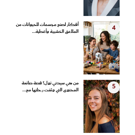
أفكار لصنع مجسمات للحيوانات من
4
الملاعق الخشبية وأغطية...
من هي سيدني تول؟ قصة صانعة
5
المحتوى التي وثقت رحلتها مع...