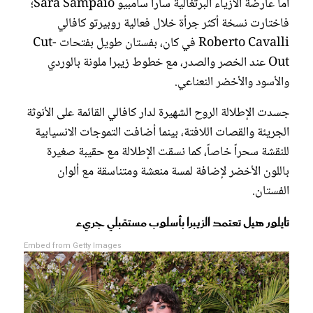
أما عارضة الأزياء البرتغالية سارا سامبيو Sara Sampaio؛
فاختارت نسخة أكثر جرأة خلال فعالية روبيرتو كافالي
Roberto Cavalli في كان، بفستان طويل بفتحات Cut-
Out عند الخصر والصدر، مع خطوط زيبرا ملونة بالوردي
والأسود والأخضر النعناعي.
جسدت الإطلالة الروح الشهيرة لدار كافالي القائمة على الأنوثة
الجريئة والقصات اللافتة، بينما أضافت التموجات الانسيابية
للنقشة سحراً خاصاً، كما نسقت الإطلالة مع حقيبة صغيرة
باللون الأخضر لإضافة لمسة منعشة ومتناسقة مع ألوان
الفستان.
تايلور هيل تعتمد الزيبرا بأسلوب مستقبلي جريء
Embed from Getty Images