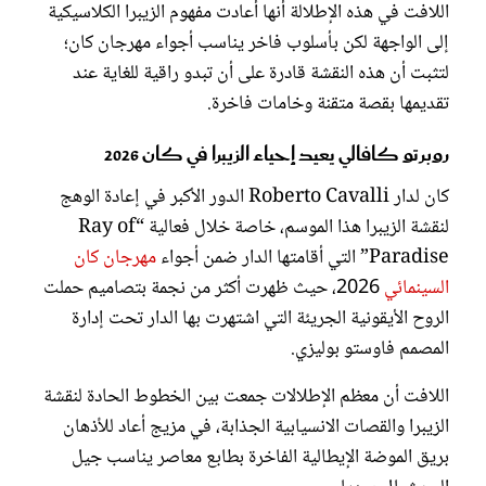
اللافت في هذه الإطلالة أنها أعادت مفهوم الزيبرا الكلاسيكية
إلى الواجهة لكن بأسلوب فاخر يناسب أجواء مهرجان كان؛
لتثبت أن هذه النقشة قادرة على أن تبدو راقية للغاية عند
تقديمها بقصة متقنة وخامات فاخرة.
روبرتو كافالي يعيد إحياء الزيبرا في كان 2026
كان لدار Roberto Cavalli الدور الأكبر في إعادة الوهج
لنقشة الزيبرا هذا الموسم، خاصة خلال فعالية “Ray of
Paradise” التي أقامتها الدار ضمن أجواء
مهرجان كان
السينمائي
2026، حيث ظهرت أكثر من نجمة بتصاميم حملت
الروح الأيقونية الجريئة التي اشتهرت بها الدار تحت إدارة
المصمم فاوستو بوليزي.
اللافت أن معظم الإطلالات جمعت بين الخطوط الحادة لنقشة
الزيبرا والقصات الانسيابية الجذابة، في مزيج أعاد للأذهان
بريق الموضة الإيطالية الفاخرة بطابع معاصر يناسب جيل