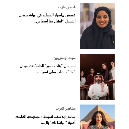
قصص ملهمة
قصص وأسرار الحجاج في رواية هديل
الشبيلي "لكل منا إسماعي...
سينما وتلفزيون
مسلسل "بنات عمير" الحلقة 12: مرض
"غلا" بالقلب يقلق أسرة...
مشاهير العرب
ساندرا يوسف لسيدتي: جديدي القادم
أغنية "الباشا نام" بال...