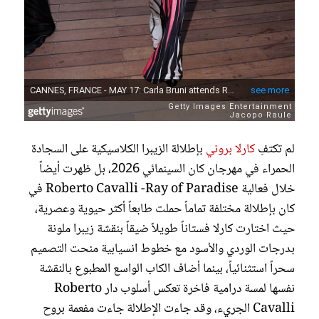
لم تكتفِ
كارلا بروني
بإطلالة الزيبرا الكلاسيكية على السجادة
الحمراء في مهرجان كان السينمائي 2026، بل ظهرت أيضاً
خلال فعالية Roberto Cavalli -Ray of Paradise في
كان بإطلالة مختلفة تماماً حملت طابعاً أكثر حيوية وعصرية،
حيث اختارت كارلا فستاناً طويلاً ضيقاً بنقشة زيبرا ملونة
بدرجات الوردي والأسود مع خطوط انسيابية منحت التصميم
سحراً استثنائياً، بينما أضاف الكاب الواسع المطبوع بالنقشة
نفسها لمسة درامية فاخرة تعكس أسلوب دار Roberto
Cavalli الجريء، وقد جاءت الإطلالة جاءت مفعمة بروح