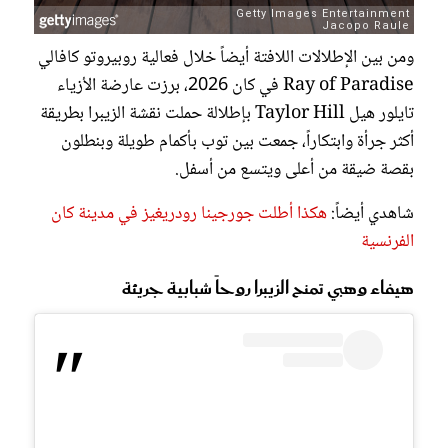
ومن بين الإطلالات اللافتة أيضاً خلال فعالية روبيروتو كافالي
Ray of Paradise في كان 2026، برزت عارضة الأزياء
تايلور هيل Taylor Hill بإطلالة حملت نقشة الزيبرا بطريقة
أكثر جرأة وابتكاراً، جمعت بين توب بأكمام طويلة وبنطلون
بقصة ضيقة من أعلى ويتسع من أسفل.
شاهدي أيضاً:
هكذا أطلت جورجينا رودريغيز في مدينة كان
الفرنسية
هيفاء وهبي تمنح الزيبرا روحاً شبابية جريئة