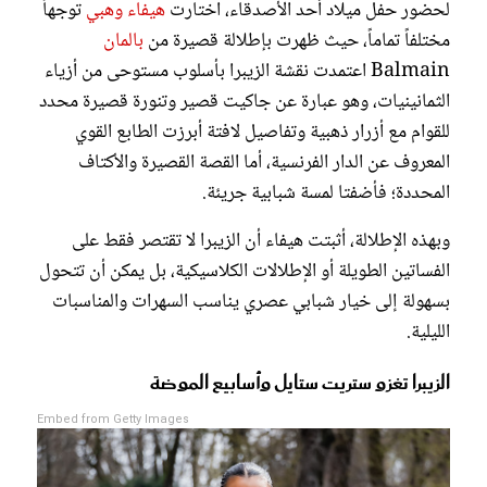
لحضور حفل ميلاد أحد الأصدقاء، اختارت
هيفاء وهبي
توجهاً
مختلفاً تماماً، حيث ظهرت بإطلالة قصيرة من
بالمان
Balmain اعتمدت نقشة الزيبرا بأسلوب مستوحى من أزياء
الثمانينيات، وهو عبارة عن جاكيت قصير وتنورة قصيرة محدد
للقوام مع أزرار ذهبية وتفاصيل لافتة أبرزت الطابع القوي
المعروف عن الدار الفرنسية، أما القصة القصيرة والأكتاف
المحددة؛ فأضفتا لمسة شبابية جريئة.
وبهذه الإطلالة، أثبتت هيفاء أن الزيبرا لا تقتصر فقط على
الفساتين الطويلة أو الإطلالات الكلاسيكية، بل يمكن أن تتحول
بسهولة إلى خيار شبابي عصري يناسب السهرات والمناسبات
الليلية.
الزيبرا تغزو ستريت ستايل وأسابيع الموضة
Embed from Getty Images