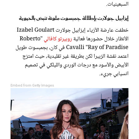
السبعينيات.
إيزابيل جولارت بإطلالة جمبسوت ملونة تنبض بالحيوية
خطفت عارضة الأزياء إيزابيل جولارت Izabel Goulart
الأنظار خلال حضورها فعالية
روبيرتو كافالي
"Roberto
Cavalli "Ray of Paradise في كان، بجمبسوت طويل
اعتمد نقشة الزيبرا لكن بطريقة غير تقليدية، حيث امتزج
الأبيض والأسود مع درجات الوردي والليلكي في تصميم
انسيابي جريء.
Embed from Getty Images