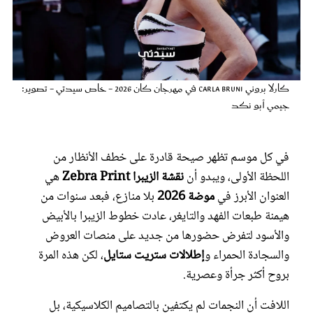
عروس سيدتي
كارلا بروني Carla Bruni في مهرجان كان 2026 - خاص سيدتي - تصوير:
جيمي أبو نكد​​​​​​​
في كل موسم تظهر صيحة قادرة على خطف الأنظار من
اللحظة الأولى، ويبدو أن
نقشة الزيبرا Zebra Print
هي
العنوان الأبرز في
موضة 2026
بلا منازع، فبعد سنوات من
مجلة سيدتي
هيمنة طبعات الفهد والتايغر، عادت خطوط الزيبرا بالأبيض
والأسود لتفرض حضورها من جديد على منصات العروض
غلاف رفمي
والسجادة الحمراء و
إطلالات ستريت ستايل
، لكن هذه المرة
بروح أكثر جرأة وعصرية.
اللافت أن النجمات لم يكتفين بالتصاميم الكلاسيكية، بل