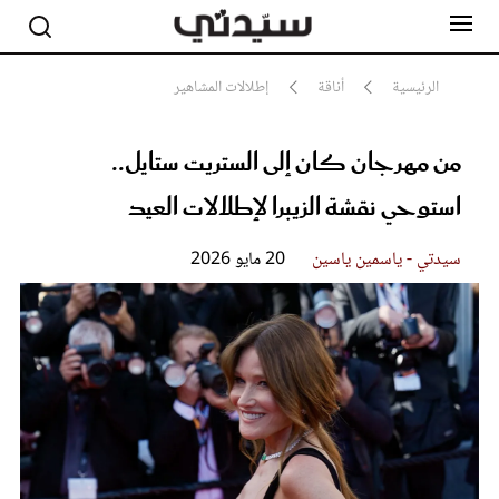
الرئيسية
أناقة
إطلالات المشاهير
من مهرجان كان إلى الستريت ستايل..
مشاهير
أناقة
استوحي نقشة الزيبرا لإطلالات العيد
جمال
صحة ورشاقة
سيدتي وطفلك
سيدتي - ياسمين ياسين
20 مايو 2026
لايف ستايل
بلس+
فيديو
مطبخ سيدتي
مقالات الرأي
ستايل
تقارير