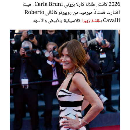
2026 كانت إطلالة كارلا بروني Carla Bruni، حيث
اختارت فستاناً ميرميد من روبيرتو كافالي Roberto
Cavalli ب
نقشة زيبرا
كلاسيكية بالأبيض والأسود.