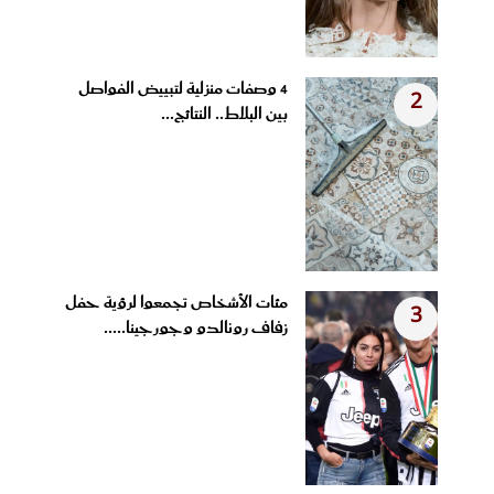
4 وصفات منزلية لتبييض الفواصل
2
بين البلاط.. النتائج...
مئات الأشخاص تجمعوا لرؤية حفل
3
زفاف رونالدو وجورجينا.....