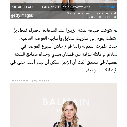
لم تتوقف صيحة نقشة الزيبرا عند السجادة الحمراء فقط، بل
انتقلت بقوة إلى ستريت ستايل وأسابيع الموضة العالمية،
حيث ظهرت المدونة رانيا فواز خلال أسبوع الموضة في
ميلانو بإطلالة مؤلفة من فستان ميدي وحذاء مطابق للنقشة
نفسها، في تنسيق أثبت أن الزيبرا يمكن أن تبدو أنيقة حتى في
الإطلالات اليومية.
Embed from Getty Images