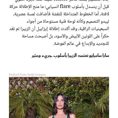
قبل أن ينسدل بأسلوب flare انسيابي؛ ما منح الإطلالة حركة
لافتة، أما الخطوط المتداخلة للنقشة فأضافت لمسة عصرية،
ليبدو التصميم وكأنه لوحة فنية مستوحاة من أجواء
السبعينيات الراقية، وقد أكدت إطلالة إيزابيل أن الزيبرا لم تعُد
حكراً على اللونين الأبيض والأسود، بل أصبحت مساحة
للتجديد والإبداع في عالم الموضة.
سارا سامبايو تعتمد الزيبرا بأسلوب جريء ومثير
Embed from Getty Images