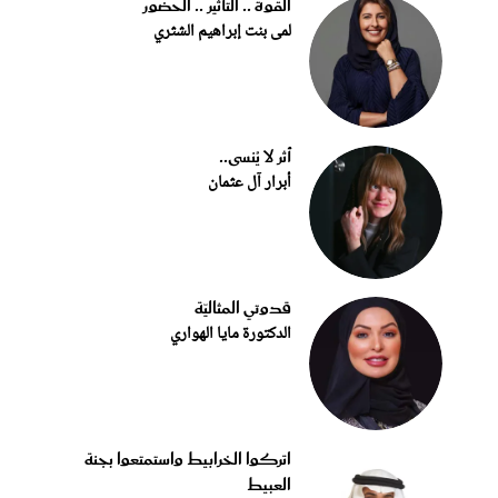
القوة .. التأثير .. الحضور
لمى بنت إبراهيم الشثري
أثر لا يُنسى..
أبرار آل عثمان
قدوتي المثاليّة
الدكتورة مايا الهواري
اتركوا الخرابيط واستمتعوا بجنة
العبيط