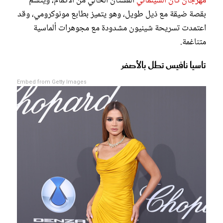
مهرجان كان السينمائي
الفستان الخالي من الأكمام، ويتسم
بقصة ضيقة مع ذيل طويل، وهو يتميز بطابع مونوكرومي، وقد
اعتمدت تسريحة شينيون مشدودة مع مجوهرات ألماسية
متناغمة.
تاسيا نافيس تطل بالأصفر
Embed from Getty Images