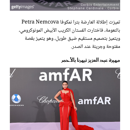
تميزت إطلالة العارضة بترا نمكوفا Petra Nemcova
بالنعومة، فاختارت الفستان الكريب الأبيض المونوكرومي،
ويتميز بتصميم مستقيم ضيق طويل، وهو يتميز بقصة
مفتوحة وجريئة عند الصدر.
مهيرة عبد العزيز تبهرنا بالأحمر