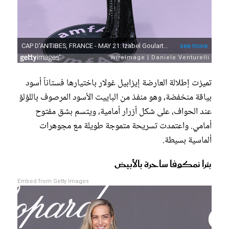
تميزت إطلالة العارضة إيزابيل غولار باختيارها فستاناً أسود
بياقة منخفضة، وهو منفذ من الباييت الأسود المرصوف باللؤلؤ
عند الحواف، على شكل أزرار أمامية، ويتسم بشق مفتوح
أمامي. واعتمدت تسريحة متموجة طويلة مع مجوهرات
ألماسية بسيطة.
بترا نمكوفا ساحرة بالأبيض
Embed from Getty Images