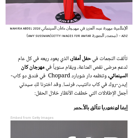
عروس سيدتي
الإعلامية مهيرة عبد العزيز في مهرجان كان السينمائي 2026 Mahira Abdel
Aziz - (مصدر الصورة Amy Sussman/Getty Images for amfAR)
تألقت النجمات في
حفل أمفار،
الذي يعود ريعه في كل عام
لدعم مرضى نقص المناعة، ويقام سنوياً في
مهرجان كان
السينمائي،
وتنظمه دار شوبارد Chopard في فندق دو كاب-
إيدن-روك في كاب دانتيب، فرنسا. وقد اخترنا لكِ سيدتي
مجلة سيدتي
أجمل الإطلالات التي خطفت الأنظار خلال الحفل:
إيفا لونغوريا تتألق بالأحمر
غلاف رفمي
Embed from Getty Images