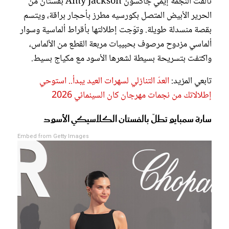
تألقت النجمة إيمي جاكسون Amy Jackson بفستان من
الحرير الأبيض المتصل بكورسيه مطرز بأحجار براقة، ويتسم
بقصة منسدلة طويلة. وتوّجت إطلالتها بأقراط ألماسية وسوار
ألماسي مزدوح مرصوف بحبيبات مربعة القطع من الألماس،
واكتفت بتسريحة بسيطة لشعرها الأسود مع مكياج بسيط.
تابعي المزيد:
العدّ التنازلي لسهرات العيد يبدأ.. استوحي
إطلالاتك من نجمات مهرجان كان السينمائي 2026
سارة سمبايو تطلّ بالفستان الكلاسيكي الأسود
Embed from Getty Images