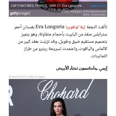
تألقت النجمة
إيفا لونغوريا
Eva Longoria بفستان أحمر
سترابلس منفذ من الباييت بأحجام متفاوتة، وهو يتميز
بتصميم مستقيم ضيق وطويل، وقد تزيّنت بعقد كبير من
الألماس والياقوت، واعتمدت تسريحة ريترو من طراز
الثمانينات.
إيمي جاكسون تختار الأبيض
Embed from Getty Images