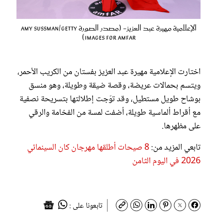
الإعلامية مهيرة عبد العزيز- (مصدر الصورة Amy Sussman/Getty
Images for amfAR)
اختارت الإعلامية مهيرة عبد العزيز بفستان من الكريب الأحمر،
ويتسم بحمالات عريضة، وقصة ضيقة وطويلة، وهو منسق
بوشاح طويل مستطيل، وقد توّجت إطلالتها بتسريحة نصفية
مع أقراط ألماسية طويلة، أضفت لمسة من الفخامة والرقي
على مظهرها.
تابعي المزيد من:
8 صيحات أطلقها مهرجان كان السينمائي
2026 في اليوم الثامن
تابعونا على :