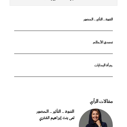
القوة .. التأثير .. الحضور
تصدق الأحلام
جرأة البدايات
مقالات الرأي
القوة .. التأثير .. الحضور
لمى بنت إبراهيم الشثري