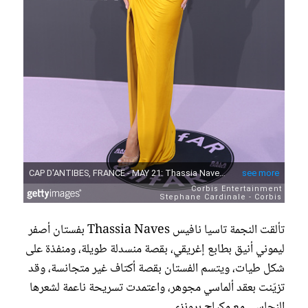
تألقت النجمة تاسيا نافيس Thassia Naves بفستان أصفر
ليموني أنيق بطابع إغريقي، بقصة منسدلة طويلة، ومنفذة على
شكل طيات، ويتسم الفستان بقصة أكتاف غير متجانسة، وقد
تزيّنت بعقد ألماسي مجوهر، واعتمدت تسريحة ناعمة لشعرها
النحاسي مع مكياج برونزي.