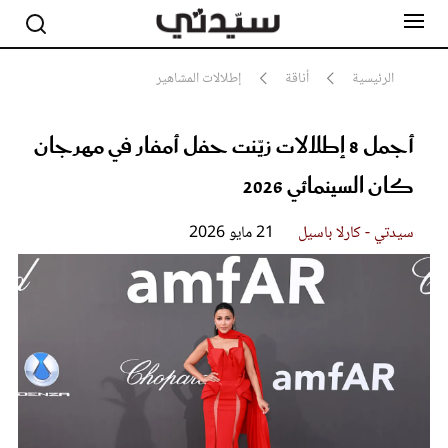
الرئيسية
أناقة
إطلالات المشاهير
أجمل 8 إطلالات زيّنت حفل أمفار في مهرجان
مشاهير
أناقة
كان السينمائي 2026
جمال
صحة ورشاقة
سيدتي وطفلك
سيدتي - كارلا باسيل
21 مايو 2026
لايف ستايل
بلس+
فيديو
مطبخ سيدتي
مقالات الرأي
ستايل
تقارير