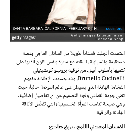
اعتمدت أنجلينا فستاناً طويلاً من الساتان العاجي بقصة
مستقيمة وانسيابية، نسقته مع سترة بنفس اللون ألقتها على
كتفيها بأسلوب أنيق، من توقيع برونيلو كوتشينيلي
Brunello Cucinelli، وقد جسدت الإطلالة مفهوم
الفخامة الهادئة الذي يسيطر على عالم الموضة حالياً، حيث
تغني جودة القماش وقوة التصميم عن أي تفاصيل إضافية،
وهي صيحة تناسب المرأة الخمسينية؛ التي تفضّل الأناقة
الهادئة والراقية.
الفستان المعدني اللامع.. بريق هادئ