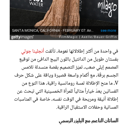
في واحدة من أكثر إطلالاتها نعومة، تألقت
أنجلينا جولي
بفستان طويل من الدانتيل باللون البيج الدافئ من توقيع
المصمم إيلي صعب، تميّز التصميم بقصة منسدلة تلامس
الجسم برقّة، مع أكمام واسعة قصيرة وياقة على شكل حرف
V، ما منح الإطلالة لمسة رومانسية راقية، هذا النوع من
الفساتين يعدّ خياراً مثالياً للمرأة الخمسينية التي تبحث عن
إطلالة أنيقة ومريحة في الوقت نفسه، خاصة في المناسبات
المسائية وحفلات الاستقبال الراقية.
الساتان الناعم مع البليزر الرسمي