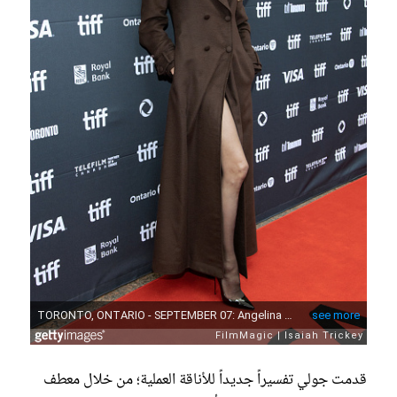
قدمت جولي تفسيراً جديداً للأناقة العملية؛ من خلال معطف