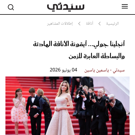
الرئيسية
أناقة
إطلالات المشاهير
أنجلينا جولي... أيقونة الأناقة الهادئة
مشاهير
أناقة
والبساطة العابرة للزمن
جمال
صحة ورشاقة
سيدتي وطفلك
سيدتي - ياسمين ياسين
04 يونيو 2026
لايف ستايل
بلس+
فيديو
مطبخ سيدتي
مقالات الرأي
ستايل
تقارير