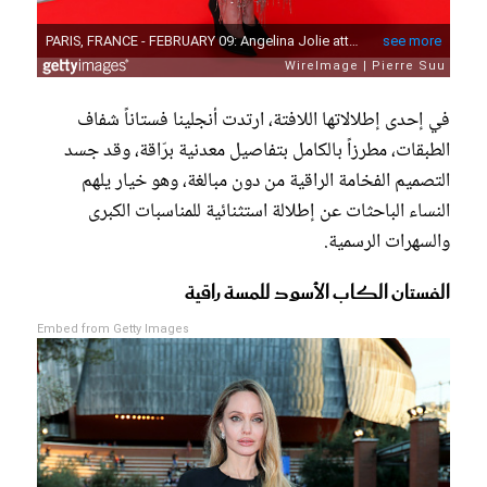
في إحدى إطلالاتها اللافتة، ارتدت أنجلينا فستاناً شفاف
الطبقات، مطرزاً بالكامل بتفاصيل معدنية برّاقة، وقد جسد
التصميم الفخامة الراقية من دون مبالغة، وهو خيار يلهم
النساء الباحثات عن إطلالة استثنائية للمناسبات الكبرى
والسهرات الرسمية.
الفستان الكاب الأسود للمسة راقية
Embed from Getty Images