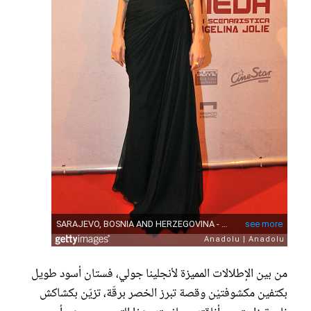
من بين الإطلالات المميزة لأنجلينا جولي، فستان أسود طويل
بكتفين مكشوفتيْن وقصة تبرز الخصر برقّة، تزيّن بكشاكش