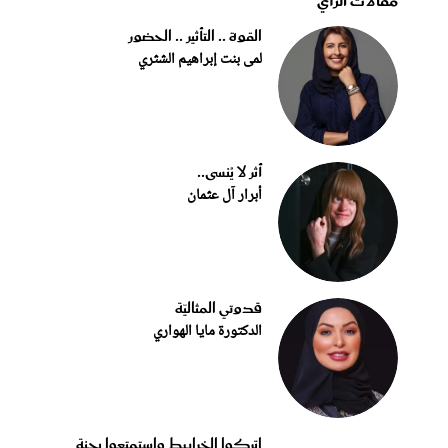
مقالات الرأي
القوة .. التأثير .. الحضور
لمى بنت إبراهيم الشثري
أثر لا يُنسى..
أبرار آل عثمان
قدوتي المثاليّة
الدكتورة مايا الهواري
اتركوا الخرابيط واستمتعوا بجنة