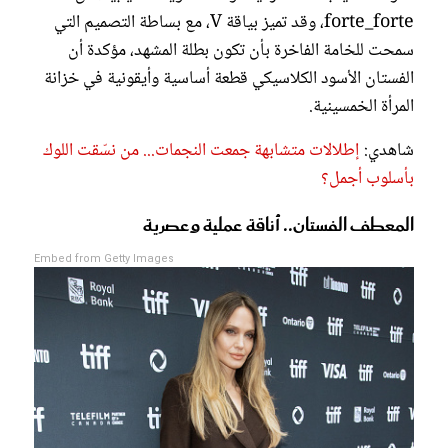
forte_forte، وقد تميز بياقة V، مع بساطة التصميم التي
سمحت للخامة الفاخرة بأن تكون بطلة المشهد، مؤكدة أن
الفستان الأسود الكلاسيكي قطعة أساسية وأيقونية في خزانة
المرأة الخمسينية.
شاهدي:
إطلالات متشابهة جمعت النجمات... من نسّقت اللوك
بأسلوب أجمل؟
المعطف الفستان.. أناقة عملية وعصرية
Embed from Getty Images