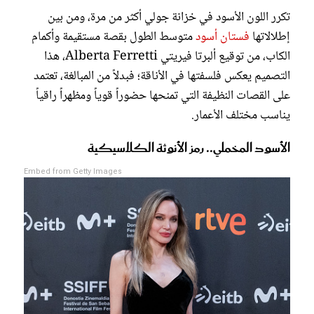
تكرر اللون الأسود في خزانة جولي أكثر من مرة، ومن بين
إطلالاتها
فستان أسود
متوسط الطول بقصة مستقيمة وأكمام
الكاب، من توقيع ألبرتا فيريتي Alberta Ferretti، هذا
التصميم يعكس فلسفتها في الأناقة؛ فبدلاً من المبالغة، تعتمد
على القصات النظيفة التي تمنحها حضوراً قوياً ومظهراً راقياً
يناسب مختلف الأعمار.
الأسود المخملي.. رمز الأنوثة الكلاسيكية
Embed from Getty Images