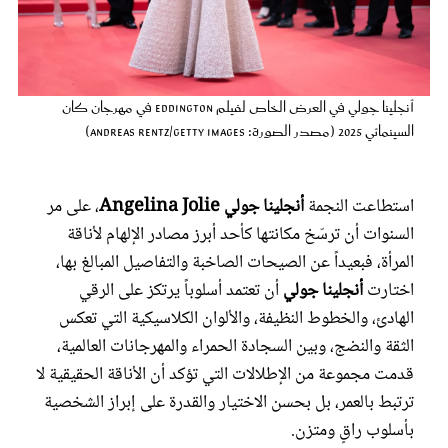
عروس سيدتي
أنجلينا جولي في العرض الخاص لفيلم Eddington في مهرجان كان
السينمائي 2025 (مصدر الصورة: Andreas Rentz/Getty Images)
استطاعت النجمة
أنجلينا جولي Angelina Jolie
، على مر
السنوات أن ترسّخ مكانتها كأحد أبرز مصادر الإلهام لأناقة
المرأة، فبعيداً عن الصيحات الصاخبة والتفاصيل المبالغ بها،
اختارت
أنجلينا جولي
أن تعتمد أسلوباً يرتكز على الرقي
مجلة سيدتي
الهادئ، والخطوط النظيفة، والألوان الكلاسيكية التي تعكس
الثقة والنضج، وبين السجادة الحمراء والمهرجانات العالمية،
غلاف رفمي
قدمت مجموعة من الإطلالات التي تؤكد أن الأناقة الحقيقية لا
ترتبط بالعمر، بل بحسن الاختيار والقدرة على إبراز الشخصية
بأسلوب راقٍ ومتزن.