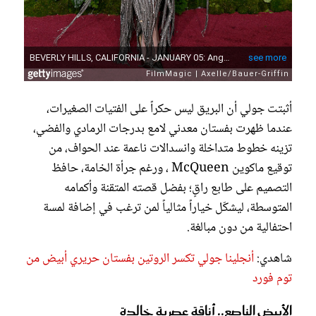
أثبتت جولي أن البريق ليس حكراً على الفتيات الصغيرات،
عندما ظهرت بفستان معدني لامع بدرجات الرمادي والفضي،
تزينه خطوط متداخلة وانسدالات ناعمة عند الحواف، من
توقيع ماكوين McQueen ، ورغم جرأة الخامة، حافظ
التصميم على طابع راقٍ؛ بفضل قصته المتقنة وأكمامه
المتوسطة، ليشكّل خياراً مثالياً لمن ترغب في إضافة لمسة
احتفالية من دون مبالغة.
شاهدي:
أنجلينا جولي تكسر الروتين بفستان حريري أبيض من
توم فورد
الأبيض الناصع.. أناقة عصرية خالدة