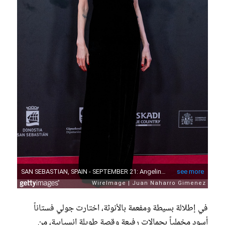
في إطلالة بسيطة ومفعمة بالأنوثة، اختارت جولي فستاناً
أسود مخملياً بحمالات رفيعة وقصة طويلة انسيابية، من